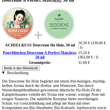
Deocreme A Perfect Match(a), 50 ml
16,50 €
(330,00 €
ACHSELKUSS Deocreme Ho Holz, 50 ml
/ l)
PonyHütchen Deocreme A Perfect Match(a),
15,10 €
50 ml
(302,00 € / l)
Gesamtpreis:
31,60 €
Beide in den Warenkorb
Beschreibung
Die Deocreme Ho Holz begleitet mit einem fein-holzigen, fruchtig-
herben Aroma durch die Herbst- und Winterzeit. Das durch
Wasserdampfdestillation gewonnene ätherische Ho-Holz-Öl des
Kampferbaumes verleiht der Textur eine warme, würzige Note mit
rosigen Nuancen. Die natürliche Rezeptur bietet zuverlässigen
Schutz vor Geruchsbildung und pflegt die Haut mit einer
Komposition aus Bio-Sheabutter, Bio-Kokosöl, Jojobawachs sowie