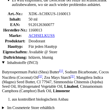
Es wird empfohlen, die Deocreme bei Hitze im Kühlschrank
aufzubewahren, wo sie auch wieder problemlos anhärtet.
Art.-Nr.:
XDK-ACHKUS-1160013
Inhalt:
50 ml
EAN:
9120126360077
Hersteller-Nr.:
1160013
Marke:
ACHSELKUSS
Produktart:
Deodorant
Hauttyp:
Für jeden Hauttyp
Eigenschaften:
Available @ Store
Duftrichtung:
hölzern, blumig
Inhaltsstoffe (INCI)
[1]
Butyrospermum Parkii (Shea) Butter
, Sodium Bicarbonate, Cocos
[1]
[1]
Nucifera (Coconut) Oil
, Zea Mays Starch
, Mangifera Indica
(Magno) Seed Butter, CI 77947, Simmondsia Chinensis (Jojoba)
Seed Oil, Hydrogenated Vegetable Oil,
Linalool
, Cinnamomum
Camphora (Camphor) Bark Oil,
Limonene
aus kontrolliert biologischem Anbau
Im Cosmeterie Store erhältlich