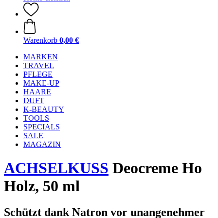
Warenkorb
0,00 €
MARKEN
TRAVEL
PFLEGE
MAKE-UP
HAARE
DUFT
K-BEAUTY
TOOLS
SPECIALS
SALE
MAGAZIN
ACHSELKUSS
Deocreme Ho
Holz, 50 ml
Schützt dank Natron vor unangenehmer