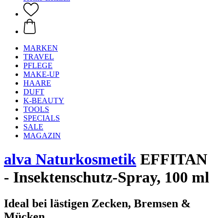
MARKEN
TRAVEL
PFLEGE
MAKE-UP
HAARE
DUFT
K-BEAUTY
TOOLS
SPECIALS
SALE
MAGAZIN
alva Naturkosmetik
EFFITAN
- Insektenschutz-Spray, 100 ml
Ideal bei lästigen Zecken, Bremsen &
Mücken