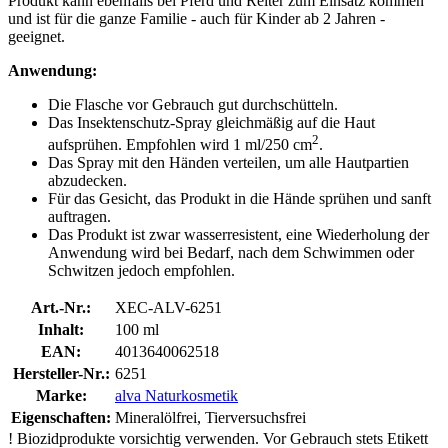
Produkt kann ebenfalls bei Pferd und Reiter zum Einsatz kommen
und ist für die ganze Familie - auch für Kinder ab 2 Jahren -
geeignet.
Anwendung:
Die Flasche vor Gebrauch gut durchschütteln.
Das Insektenschutz-Spray gleichmäßig auf die Haut
2
aufsprühen. Empfohlen wird 1 ml/250 cm
.
Das Spray mit den Händen verteilen, um alle Hautpartien
abzudecken.
Für das Gesicht, das Produkt in die Hände sprühen und sanft
auftragen.
Das Produkt ist zwar wasserresistent, eine Wiederholung der
Anwendung wird bei Bedarf, nach dem Schwimmen oder
Schwitzen jedoch empfohlen.
Art.-Nr.:
XEC-ALV-6251
Inhalt:
100 ml
EAN:
4013640062518
Hersteller-Nr.:
6251
Marke:
alva Naturkosmetik
Eigenschaften:
Mineralölfrei, Tierversuchsfrei
!
Biozidprodukte vorsichtig verwenden. Vor Gebrauch stets Etikett