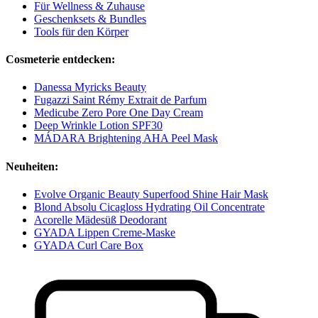
Für Wellness & Zuhause
Geschenksets & Bundles
Tools für den Körper
Cosmeterie entdecken:
Danessa Myricks Beauty
Fugazzi Saint Rémy Extrait de Parfum
Medicube Zero Pore One Day Cream
Deep Wrinkle Lotion SPF30
MÁDARA Brightening AHA Peel Mask
Neuheiten:
Evolve Organic Beauty Superfood Shine Hair Mask
Blond Absolu Cicagloss Hydrating Oil Concentrate
Acorelle Mädesüß Deodorant
GYADA Lippen Creme-Maske
GYADA Curl Care Box