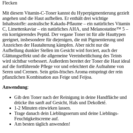
Flecken
Mit diesem Vitamin-C-Toner kannst du Hyperpigmentierung gezielt
angehen und die Haut aufhellen. Er enthält drei wichtige
Inhaltsstoffe: australische Kakadu-Pflaume – ein natürliches Vitamin
C, Limettenkaviar – ein natürliches AHA, und Melanostatine™ 5 –
ein korrigierendes Peptid. Der vegane Toner ist für alle Hauttypen
geeignet, insbesondere für diejenigen, die mit Pigmentierung und
Anzeichen der Hautalterung kämpfen. Aber nicht nur die
Aufhellung dunkler Stellen im Gesicht wird forciert, auch der
Glättungseffekt und die allgemeine Vereinheitlichung des Teints
wird sichtbar verbessert. Außerdem bereitet der Toner die Haut ideal
auf die fortführende Pflege vor und erleichtert die Aufnahme von
Seren und Cremen. Sein grün-frisches Aroma entspringt der rein
pflanzlichen Kombination aus Feige und Feijoa.
Anwendung
:
Gib den Toner nach der Reinigung in deine Handfläche und
drücke ihn sanft auf Gesicht, Hals und Dekolleté.
1-2 Minuten einwirken lassen.
Trage danach dein Lieblingsserum und deine Lieblings-
Feuchtigkeitscreme auf.
Am besten täglich anwenden!