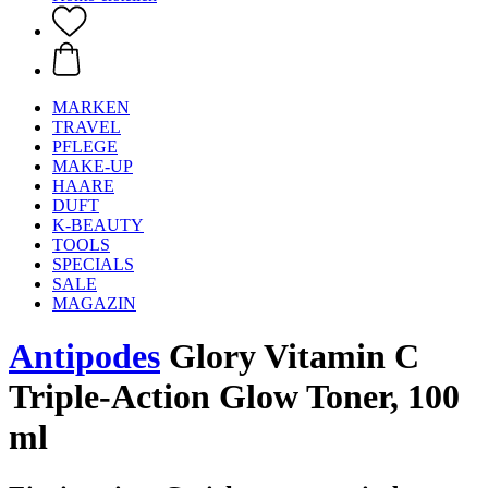
MARKEN
TRAVEL
PFLEGE
MAKE-UP
HAARE
DUFT
K-BEAUTY
TOOLS
SPECIALS
SALE
MAGAZIN
Antipodes
Glory Vitamin C
Triple-Action Glow Toner, 100
ml