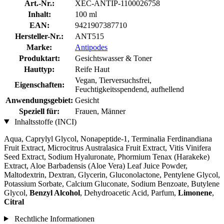
Art.-Nr.:
XEC-ANTIP-1100026758
Inhalt:
100 ml
EAN:
9421907387710
Hersteller-Nr.:
ANT515
Marke:
Antipodes
Produktart:
Gesichtswasser & Toner
Hauttyp:
Reife Haut
Vegan, Tierversuchsfrei,
Eigenschaften:
Feuchtigkeitsspendend, aufhellend
Anwendungsgebiet:
Gesicht
Speziell für:
Frauen, Männer
Inhaltsstoffe (INCI)
Aqua, Caprylyl Glycol, Nonapeptide-1, Terminalia Ferdinandiana
Fruit Extract, Microcitrus Australasica Fruit Extract, Vitis Vinifera
Seed Extract, Sodium Hyaluronate, Phormium Tenax (Harakeke)
Extract, Aloe Barbadensis (Aloe Vera) Leaf Juice Powder,
Maltodextrin, Dextran, Glycerin, Gluconolactone, Pentylene Glycol,
Potassium Sorbate, Calcium Gluconate, Sodium Benzoate, Butylene
Glycol,
Benzyl Alcohol
, Dehydroacetic Acid, Parfum,
Limonene
,
Citral
Rechtliche Informationen