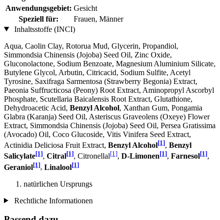
Anwendungsgebiet:
Gesicht
Speziell für:
Frauen, Männer
Inhaltsstoffe (INCI)
Aqua, Caolin Clay, Rotorua Mud, Glycerin, Propandiol,
Simmondsia Chinensis (Jojoba) Seed Oil, Zinc Oxide,
Gluconolactone, Sodium Benzoate, Magnesium Aluminium Silicate,
Butylene Glycol, Arbutin, Citricacid, Sodium Sulfite, Acetyl
Tyrosine, Saxifraga Sarmentosa (Strawberry Begonia) Extract,
Paeonia Suffructicosa (Peony) Root Extract, Aminopropyl Ascorbyl
Phosphate, Scutellaria Baicalensis Root Extract, Glutathione,
Dehydroacetic Acid,
Benzyl Alcohol
, Xanthan Gum, Pongamia
Glabra (Karanja) Seed Oil, Asteriscus Graveolens (Oxeye) Flower
Extract, Simmondsia Chinensis (Jojoba) Seed Oil, Persea Gratissima
(Avocado) Oil, Coco Glucoside, Vitis Vinifera Seed Extract,
[1]
Actinidia Deliciosa Fruit Extract,
Benzyl Alcohol
,
Benzyl
[1]
[1]
[1]
[1]
[1]
Salicylate
,
Citral
, Citronellal
,
D-Limonen
,
Farnesol
,
[1]
[1]
Geraniol
,
Linalool
natürlichen Ursprungs
Rechtliche Informationen
Passend dazu