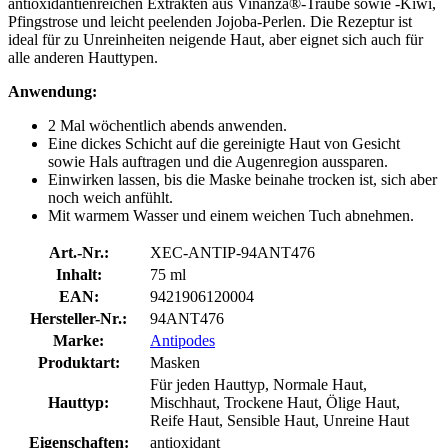
antioxidantienreichen Extrakten aus Vinanza®-Traube sowie -Kiwi,
Pfingstrose und leicht peelenden Jojoba-Perlen. Die Rezeptur ist
ideal für zu Unreinheiten neigende Haut, aber eignet sich auch für
alle anderen Hauttypen.
Anwendung:
2 Mal wöchentlich abends anwenden.
Eine dickes Schicht auf die gereinigte Haut von Gesicht
sowie Hals auftragen und die Augenregion aussparen.
Einwirken lassen, bis die Maske beinahe trocken ist, sich aber
noch weich anfühlt.
Mit warmem Wasser und einem weichen Tuch abnehmen.
Art.-Nr.:
XEC-ANTIP-94ANT476
Inhalt:
75 ml
EAN:
9421906120004
Hersteller-Nr.:
94ANT476
Marke:
Antipodes
Produktart:
Masken
Für jeden Hauttyp, Normale Haut,
Hauttyp:
Mischhaut, Trockene Haut, Ölige Haut,
Reife Haut, Sensible Haut, Unreine Haut
Eigenschaften:
antioxidant