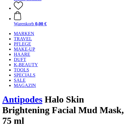
Warenkorb
0,00 €
MARKEN
TRAVEL
PFLEGE
MAKE-UP
HAARE
DUFT
K-BEAUTY
TOOLS
SPECIALS
SALE
MAGAZIN
Antipodes
Halo Skin
Brightening Facial Mud Mask,
75 ml