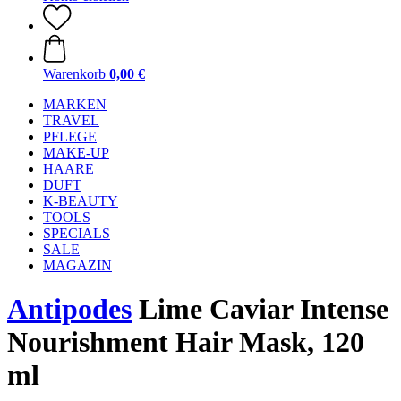
Warenkorb
0,00 €
MARKEN
TRAVEL
PFLEGE
MAKE-UP
HAARE
DUFT
K-BEAUTY
TOOLS
SPECIALS
SALE
MAGAZIN
Antipodes
Lime Caviar Intense
Nourishment Hair Mask, 120
ml