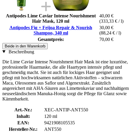
Antipodes Lime Caviar Intense Nourishment
40,00 €
Hair Mask, 120 ml
(333,33 € / l)
Antipodes Fig + Feijoa Repair & Nourish
30,00 €
Shampoo, 340 ml
(88,24 € / l)
Gesamtpreis:
70,00 €
Beide in den Warenkorb
Beschreibung
Die Lime Caviar Intense Nourishment Hair Mask ist eine luxuriöse,
professionelle Haarmaske, die alle Haartypen intensiv pflegt und
geschmeidig macht. Sie ist auch für lockiges Haar geeignet und
pflegt mit hochwirksamen natürlichen Aktivstoffen – schwarzem
Maca, Oleosomen aus Saflor und Algenextrakt. Zusätzlich
angereichert mit AHA-Säuren aus Limettenkaviar und nachhaltigem
neuseeländischem Manuka-Honig sorgt die Pflege für Glanz sowie
Kämmbarkeit.
Art.-Nr.:
XEC-ANTIP-ANT550
Inhalt:
120 ml
EAN:
9421908105535
Hersteller-Nr.:
ANT550