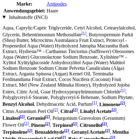
Marke:
Antipodes
Anwendungsgebiet:
Haare
Inhaltsstoffe (INCI)
Aqua, Caprylic/Capric Triglyceride, Cetyl Alcohol, Cetearylalcohol,
[1]
Glycerin, Behentrimonium Methosulfate
, Butyrospermum Parkii
(Shea) Butter, Microcitrus Australasica Fruit Extract, Protecsyl -
Propenediol Aqua (Water) Hydrolyzed Jatropha Macrantha Bark
Extract, Hydresia™ - Carthamus Tinctorius (Safflower) Oleosomes
Aqua (Water) Gluconolactone Sodium Benzoate, Xylishine™ -
Xylitol Xylitylglucoside Anhydroxylitol Aqua (Water) Maltitol
Sodium Benzoate Sodium Citrate Pelvetia Canaliculata (Alga)
Extract, Argania Spinosa (Argan) Kernel Oil, Terminalia
Ferdinandiana Fruit Extract, Cocos Nucifera (Coconut) Fruit
Extract, Mel (New Zealand Mᾱnuka Honey), Hydrolyzed Jojoba
[1]
Esters, Citric Acid, Guar Hydroxypropyltrimonium Chloride
,
Polyglyceryl-6 Stearate, Polyglyceryl-6 Behenate, Sodium Phytate,
[1]
[2]
Benzyl Alcohol
, Dehydroacetic Acid, Parfum
,
Limonene
,
[2]
[2]
[2]
Citrus Aurantium Peel Oil
,
Citral
,
Linalyl Acetate
,
[2]
[2]
Linalool
,
Geraniol
, Pelargonium Graveolons (Geranium)
[2]
[2]
[2]
[2]
Flower Oil
,
Pinene
,
Terpineol
,
Citronellol
,
[2]
[2]
[2]
Terpinolene
,
Benzaldehyde
,
Geranyl Acetate
,
Mentha
[2]
[2]
Viridis (Spearmint) Leaf Oil
,
Beta-Caryophyllene
,