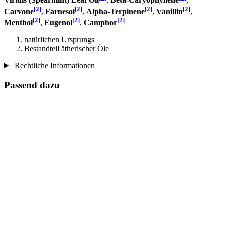
[2]
[2]
[2]
[2]
Carvone
,
Farnesol
,
Alpha-Terpinene
,
Vanillin
,
[2]
[2]
[2]
Menthol
,
Eugenol
,
Camphor
natürlichen Ursprungs
Bestandteil ätherischer Öle
Rechtliche Informationen
Passend dazu