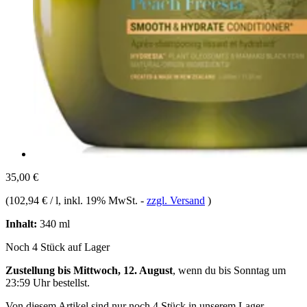
35,00 €
(
102,94 € / l
, inkl. 19% MwSt.
-
zzgl. Versand
)
Inhalt:
340 ml
Noch 4 Stück auf Lager
Zustellung bis Mittwoch, 12. August
, wenn du bis
Sonntag um
23:59 Uhr
bestellst.
Von diesem Artikel sind nur noch 4 Stück in unserem Lager.