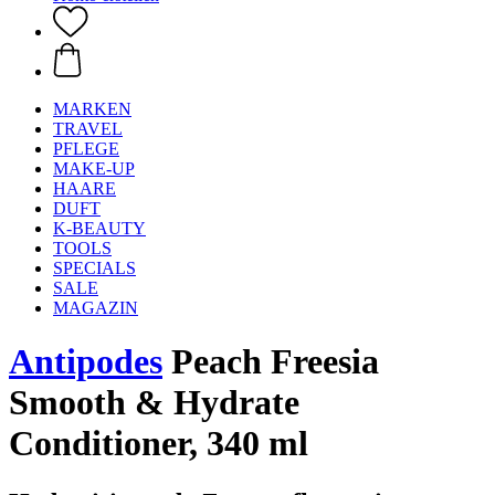
MARKEN
TRAVEL
PFLEGE
MAKE-UP
HAARE
DUFT
K-BEAUTY
TOOLS
SPECIALS
SALE
MAGAZIN
Antipodes
Peach Freesia
Smooth & Hydrate
Conditioner, 340 ml