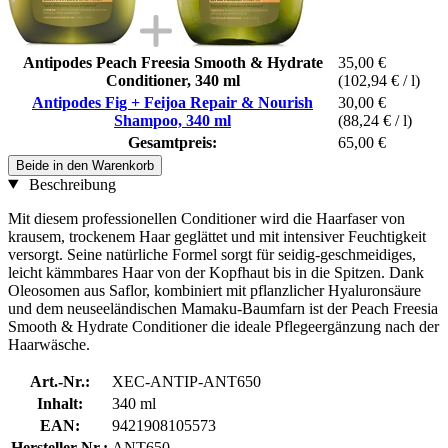
Antipodes Peach Freesia Smooth & Hydrate
35,00 €
Conditioner, 340 ml
(102,94 € / l)
Antipodes Fig + Feijoa Repair & Nourish
30,00 €
Shampoo, 340 ml
(88,24 € / l)
Gesamtpreis:
65,00 €
Beide in den Warenkorb
Beschreibung
Mit diesem professionellen Conditioner wird die Haarfaser von
krausem, trockenem Haar geglättet und mit intensiver Feuchtigkeit
versorgt. Seine natürliche Formel sorgt für seidig-geschmeidiges,
leicht kämmbares Haar von der Kopfhaut bis in die Spitzen. Dank
Oleosomen aus Saflor, kombiniert mit pflanzlicher Hyaluronsäure
und dem neuseeländischen Mamaku-Baumfarn ist der Peach Freesia
Smooth & Hydrate Conditioner die ideale Pflegeergänzung nach der
Haarwäsche.
Art.-Nr.:
XEC-ANTIP-ANT650
Inhalt:
340 ml
EAN:
9421908105573
Hersteller-Nr.:
ANT650