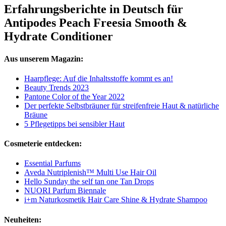
Erfahrungsberichte in Deutsch für
Antipodes Peach Freesia Smooth &
Hydrate Conditioner
Aus unserem Magazin:
Haarpflege: Auf die Inhaltsstoffe kommt es an!
Beauty Trends 2023
Pantone Color of the Year 2022
Der perfekte Selbstbräuner für streifenfreie Haut & natürliche
Bräune
5 Pflegetipps bei sensibler Haut
Cosmeterie entdecken:
Essential Parfums
Aveda Nutriplenish™ Multi Use Hair Oil
Hello Sunday the self tan one Tan Drops
NUORI Parfum Biennale
i+m Naturkosmetik Hair Care Shine & Hydrate Shampoo
Neuheiten: