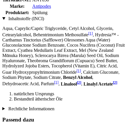
Marke:
Antipodes
Produktart:
Spülung
Inhaltsstoffe (INCI)
Aqua, Caprylic/Capric Triglyceride, Cetyl Alcohol, Glycerin,
[1]
Cetearylalcohol, Behentrimonium Methosulfate
, Hydresia™ -
Carthamus Tinctorius (Safflower) Oleosomes Aqua (Water)
Gluconolactone Sodium Benzoate, Cocos Nucifera (Coconut) Fruit
Extract, Cyathea Medullaris Leaf Extract, Mel (New Zealand
Mᾱnuka Honey), Sclerocarya Birrea (Marula) Seed Oil, Sodium
Hyaluronate, Theobroma Grandiflorum (Cupuacu) Seed Butter,
Hydrolyzed Jojoba Esters, Tocopherol (Vitamin E), Citric Acid,
[1]
Guar Hydroxypropyltrimonium Chloride
, Calcium Gluconate,
Sodium Phytate, Sodium Citrate,
Benzyl Alcohol
,
[1]
[2]
[2]
Dehydroacetic Acid, Parfum
,
Linalool
,
Linalyl Acetate
natürlichen Ursprungs
Bestandteil ätherischer Öle
Rechtliche Informationen
Passend dazu