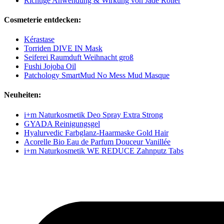
Richtige Anwendung & Wirkung von Jade Roller
Cosmeterie entdecken:
Kérastase
Torriden DIVE IN Mask
Seiferei Raumduft Weihnacht groß
Fushi Jojoba Oil
Patchology SmartMud No Mess Mud Masque
Neuheiten:
i+m Naturkosmetik Deo Spray Extra Strong
GYADA Reinigungsgel
Hyalurvedic Farbglanz-Haarmaske Gold Hair
Acorelle Bio Eau de Parfum Douceur Vanillée
i+m Naturkosmetik WE REDUCE Zahnputz Tabs