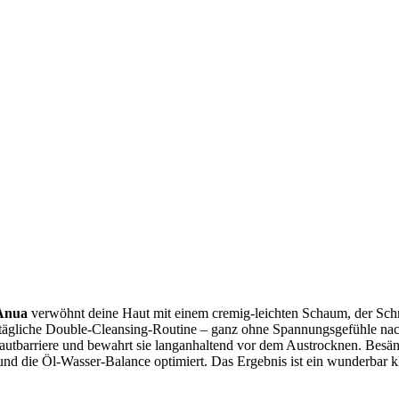
Anua
verwöhnt deine Haut mit einem cremig-leichten Schaum, der Schm
ine tägliche Double-Cleansing-Routine – ganz ohne Spannungsgefühle 
autbarriere und bewahrt sie langanhaltend vor dem Austrocknen. Besänf
nd die Öl-Wasser-Balance optimiert. Das Ergebnis ist ein wunderbar kla