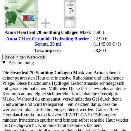
Anua Heartleaf 70 Soothing Collagen Mask
5,90 €
Anua 7 Rice Ceramide Hydrating Barrier
22,90 €
Serum, 20 ml
(1.145,00 € / l)
Gesamtpreis:
28,80 €
Beide in den Warenkorb
Beschreibung
Die
Heartleaf 70 Soothing Collagen Mask
von
Anua
schenkt
deiner gestressten Haut eine intensive Ruhepause und tiefgehende
Pflege. Diese hauchdünne Hydrogel-Gesichtsmaske schmiegt sich
mit gerade einmal einem Millimeter Dicke fast schwerelos an deine
Konturen an und eignet sich perfekt als reichhaltige Overnight-
Maske. Während du entspannst, verschmilzt das Gel durch deine
Hautwärme und wird transparent – ein Zeichen dafür, dass die
wertvollen Inhaltsstoffe tief eingeschleust werden. Ganze 70 %
Herzblatt-Extrakt im exklusiven HEARTLEAF+™-Komplex
mindern Irritationen spürbar und bringen selbst sensible Haut wieder
ins Gleichgewicht. Kombiniert mit besonders kleinem,
niedermolekularem Kollagen wird deine Hautoberfläche nachhaltig