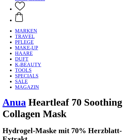
MARKEN
TRAVEL
PFLEGE
MAKE-UP
HAARE
DUFT
K-BEAUTY
TOOLS
SPECIALS
SALE
MAGAZIN
Anua
Heartleaf 70 Soothing
Collagen Mask
Hydrogel-Maske mit 70% Herzblatt-
Extrakt