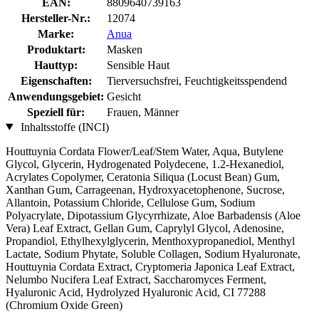
EAN:
8809640739163
Hersteller-Nr.:
12074
Marke:
Anua
Produktart:
Masken
Hauttyp:
Sensible Haut
Eigenschaften:
Tierversuchsfrei, Feuchtigkeitsspendend
Anwendungsgebiet:
Gesicht
Speziell für:
Frauen, Männer
Inhaltsstoffe (INCI)
Houttuynia Cordata Flower/Leaf/Stem Water, Aqua, Butylene
Glycol, Glycerin, Hydrogenated Polydecene, 1.2-Hexanediol,
Acrylates Copolymer, Ceratonia Siliqua (Locust Bean) Gum,
Xanthan Gum, Carrageenan, Hydroxyacetophenone, Sucrose,
Allantoin, Potassium Chloride, Cellulose Gum, Sodium
Polyacrylate, Dipotassium Glycyrrhizate, Aloe Barbadensis (Aloe
Vera) Leaf Extract, Gellan Gum, Caprylyl Glycol, Adenosine,
Propandiol, Ethylhexylglycerin, Menthoxypropanediol, Menthyl
Lactate, Sodium Phytate, Soluble Collagen, Sodium Hyaluronate,
Houttuynia Cordata Extract, Cryptomeria Japonica Leaf Extract,
Nelumbo Nucifera Leaf Extract, Saccharomyces Ferment,
Hyaluronic Acid, Hydrolyzed Hyaluronic Acid, CI 77288
(Chromium Oxide Green)