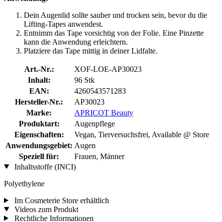
Dein Augenlid sollte sauber und trocken sein, bevor du die
Lifting-Tapes anwendest.
Entnimm das Tape vorsichtig von der Folie. Eine Pinzette
kann die Anwendung erleichtern.
Platziere das Tape mittig in deiner Lidfalte.
Art.-Nr.:
XOF-LOE-AP30023
Inhalt:
96 Stk
EAN:
4260543571283
Hersteller-Nr.:
AP30023
Marke:
APRICOT Beauty
Produktart:
Augenpflege
Eigenschaften:
Vegan, Tierversuchsfrei, Available @ Store
Anwendungsgebiet:
Augen
Speziell für:
Frauen, Männer
Inhaltsstoffe (INCI)
Polyethylene
Im Cosmeterie Store erhältlich
Videos zum Produkt
Rechtliche Informationen