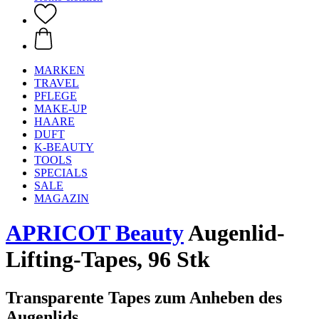
MARKEN
TRAVEL
PFLEGE
MAKE-UP
HAARE
DUFT
K-BEAUTY
TOOLS
SPECIALS
SALE
MAGAZIN
APRICOT Beauty
Augenlid-
Lifting-Tapes, 96 Stk
Transparente Tapes zum Anheben des
Augenlids