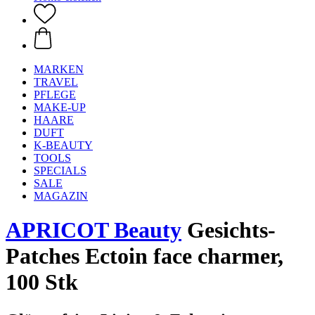
MARKEN
TRAVEL
PFLEGE
MAKE-UP
HAARE
DUFT
K-BEAUTY
TOOLS
SPECIALS
SALE
MAGAZIN
APRICOT Beauty
Gesichts-
Patches Ectoin face charmer,
100 Stk