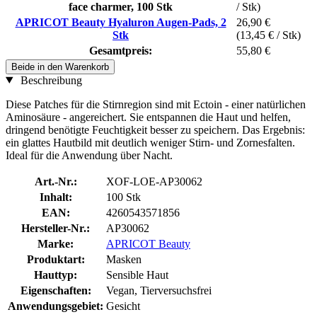
face charmer, 100 Stk
/ Stk)
APRICOT Beauty Hyaluron Augen‑Pads, 2
26,90 €
Stk
(13,45 € / Stk)
Gesamtpreis:
55,80 €
Beide in den Warenkorb
Beschreibung
Diese Patches für die Stirnregion sind mit Ectoin - einer natürlichen
Aminosäure - angereichert. Sie entspannen die Haut und helfen,
dringend benötigte Feuchtigkeit besser zu speichern. Das Ergebnis:
ein glattes Hautbild mit deutlich weniger Stirn- und Zornesfalten.
Ideal für die Anwendung über Nacht.
Art.-Nr.:
XOF-LOE-AP30062
Inhalt:
100 Stk
EAN:
4260543571856
Hersteller-Nr.:
AP30062
Marke:
APRICOT Beauty
Produktart:
Masken
Hauttyp:
Sensible Haut
Eigenschaften:
Vegan, Tierversuchsfrei
Anwendungsgebiet:
Gesicht