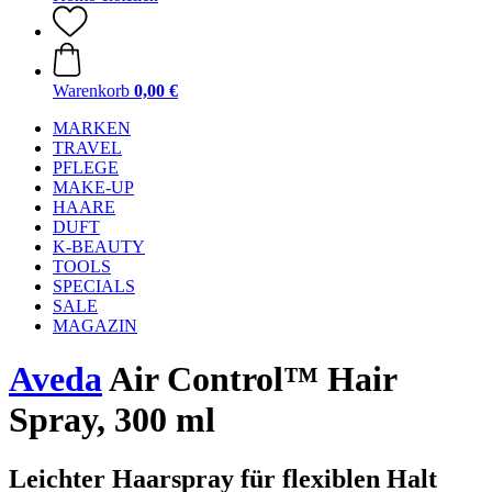
Warenkorb
0,00 €
MARKEN
TRAVEL
PFLEGE
MAKE-UP
HAARE
DUFT
K-BEAUTY
TOOLS
SPECIALS
SALE
MAGAZIN
Aveda
Air Control™ Hair
Spray, 300 ml
Leichter Haarspray für flexiblen Halt