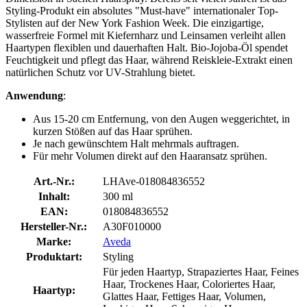
Styling-Produkt ein absolutes "Must-have" internationaler Top-
Stylisten auf der New York Fashion Week. Die einzigartige,
wasserfreie Formel mit Kiefernharz und Leinsamen verleiht allen
Haartypen flexiblen und dauerhaften Halt. Bio-Jojoba-Öl spendet
Feuchtigkeit und pflegt das Haar, während Reiskleie-Extrakt einen
natürlichen Schutz vor UV-Strahlung bietet.
Anwendung
:
Aus 15-20 cm Entfernung, von den Augen weggerichtet, in
kurzen Stößen auf das Haar sprühen.
Je nach gewünschtem Halt mehrmals auftragen.
Für mehr Volumen direkt auf den Haaransatz sprühen.
Art.-Nr.:
LHAve-018084836552
Inhalt:
300 ml
EAN:
018084836552
Hersteller-Nr.:
A30F010000
Marke:
Aveda
Produktart:
Styling
Für jeden Haartyp, Strapaziertes Haar, Feines
Haar, Trockenes Haar, Coloriertes Haar,
Haartyp:
Glattes Haar, Fettiges Haar, Volumen,