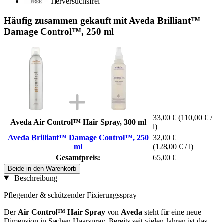
Tierversuchsfrei
Häufig zusammen gekauft mit Aveda Brilliant™
Damage Control™, 250 ml
33,00 €
(110,00 € /
Aveda Air Control™ Hair Spray, 300 ml
l)
Aveda Brilliant™ Damage Control™, 250
32,00 €
ml
(128,00 € / l)
Gesamtpreis:
65,00 €
Beide in den Warenkorb
Beschreibung
Pflegender & schützender Fixierungsspray
Der
Air Control™ Hair Spray
von
Aveda
steht für eine neue
Dimension in Sachen Haarspray. Bereits seit vielen Jahren ist das