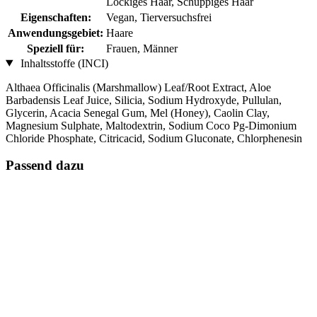
Lockiges Haar, Schuppiges Haar
Eigenschaften:
Vegan, Tierversuchsfrei
Anwendungsgebiet:
Haare
Speziell für:
Frauen, Männer
Inhaltsstoffe (INCI)
Althaea Officinalis (Marshmallow) Leaf/Root Extract, Aloe
Barbadensis Leaf Juice, Silicia, Sodium Hydroxyde, Pullulan,
Glycerin, Acacia Senegal Gum, Mel (Honey), Caolin Clay,
Magnesium Sulphate, Maltodextrin, Sodium Coco Pg-Dimonium
Chloride Phosphate, Citricacid, Sodium Gluconate, Chlorphenesin
Passend dazu