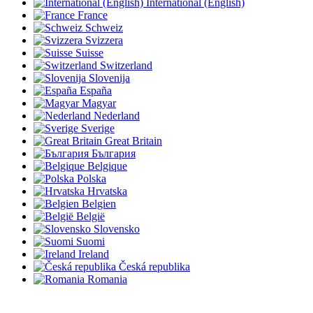
International (English)
France
Schweiz
Svizzera
Suisse
Switzerland
Slovenija
España
Magyar
Nederland
Sverige
Great Britain
България
Belgique
Polska
Hrvatska
Belgien
België
Slovensko
Suomi
Ireland
Česká republika
Romania