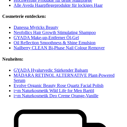
Hochwertige Produkte für deine Haarpflege
Alle Aveda Haarpflegeprodukte für lockiges Haar
Cosmeterie entdecken:
Danessa Myricks Beauty
Neofollics Hair Growth Stimulating Shampoo
GYADA Make-up-Entferner Öl-Gel
Oil Reflection Smoothness & Shine Emulsion
Nailberry CLEAN Bi-Phase Nail Colour Remover
Neuheiten:
GYADA Hyalurvedic Stärkender Balsam
MÁDARA RETINOL ALTERNATIVE Plant-Powered
Serum
Evolve Organic Beauty Rose Quartz Facial Polish
i+m Naturkosmetik Wild Life for Men Bartöl
i+m Naturkosmetik Deo Creme Orange-Vanille