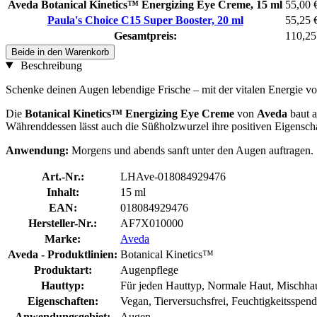
Aveda Botanical Kinetics™ Energizing Eye Creme, 15 ml
55,00 
Paula's Choice C15 Super Booster, 20 ml
55,25 
Gesamtpreis:
110,25
Beide in den Warenkorb
Beschreibung
Schenke deinen Augen lebendige Frische – mit der vitalen Energie v
Die
Botanical Kinetics™ Energizing Eye Creme
von
Aveda
baut a
Währenddessen lässt auch die Süßholzwurzel ihre positiven Eigenschaft
Anwendung:
Morgens und abends sanft unter den Augen auftragen.
Art.-Nr.:
LHAve-018084929476
Inhalt:
15 ml
EAN:
018084929476
Hersteller-Nr.:
AF7X010000
Marke:
Aveda
Aveda - Produktlinien:
Botanical Kinetics™
Produktart:
Augenpflege
Hauttyp:
Für jeden Hauttyp, Normale Haut, Mischhau
Eigenschaften:
Vegan, Tierversuchsfrei, Feuchtigkeitsspen
Anwendungsgebiet:
Augen