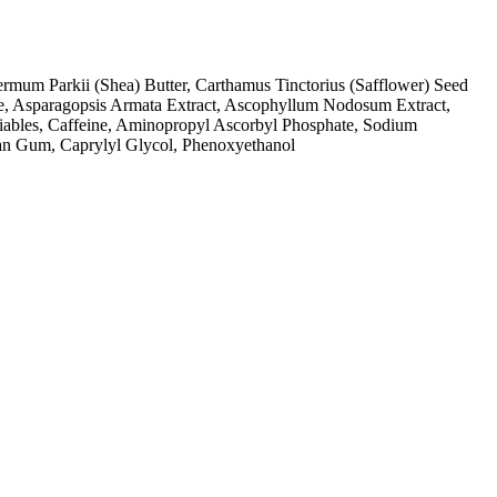
ermum Parkii (Shea) Butter, Carthamus Tinctorius (Safflower) Seed
sse, Asparagopsis Armata Extract, Ascophyllum Nodosum Extract,
ifiables, Caffeine, Aminopropyl Ascorbyl Phosphate, Sodium
than Gum, Caprylyl Glycol, Phenoxyethanol