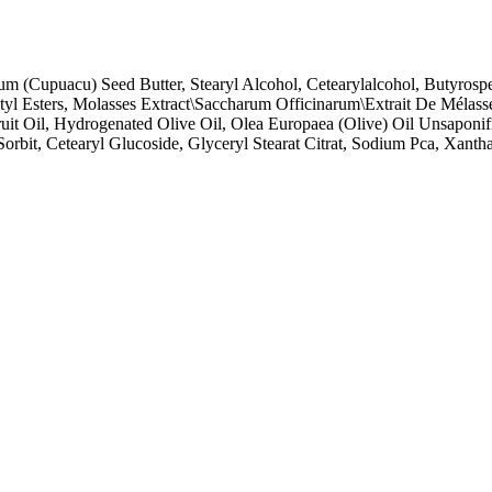
um (Cupuacu) Seed Butter, Stearyl Alcohol, Cetearylalcohol, Butyrosp
Cetyl Esters, Molasses Extract\Saccharum Officinarum\Extrait De Méla
Fruit Oil, Hydrogenated Olive Oil, Olea Europaea (Olive) Oil Unsapon
 Sorbit, Cetearyl Glucoside, Glyceryl Stearat Citrat, Sodium Pca, Xan