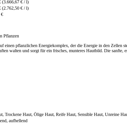
€
(3.666,67 € / l)
€
(2.762,50 € / l)
 €
on Pflanzen
uf einen pflanzlichen Energiekomplex, der die Energie in den Zellen st
en walten und sorgt für ein frisches, munteres Hautbild. Die sanfte, er
t, Trockene Haut, Ölige Haut, Reife Haut, Sensible Haut, Unreine Ha
dend, aufhellend