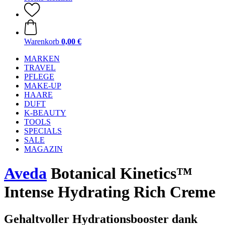
Warenkorb
0,00 €
MARKEN
TRAVEL
PFLEGE
MAKE-UP
HAARE
DUFT
K-BEAUTY
TOOLS
SPECIALS
SALE
MAGAZIN
Aveda
Botanical Kinetics™
Intense Hydrating Rich Creme
Gehaltvoller Hydrationsbooster dank