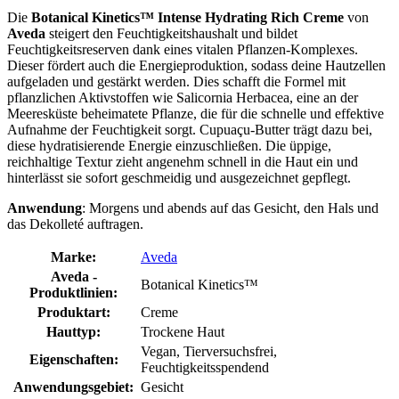
Die
Botanical Kinetics™ Intense Hydrating Rich Creme
von
Aveda
steigert den Feuchtigkeitshaushalt und bildet
Feuchtigkeitsreserven dank eines vitalen Pflanzen-Komplexes.
Dieser fördert auch die Energieproduktion, sodass deine Hautzellen
aufgeladen und gestärkt werden. Dies schafft die Formel mit
pflanzlichen Aktivstoffen wie Salicornia Herbacea, eine an der
Meeresküste beheimatete Pflanze, die für die schnelle und effektive
Aufnahme der Feuchtigkeit sorgt. Cupuaçu-Butter trägt dazu bei,
diese hydratisierende Energie einzuschließen. Die üppige,
reichhaltige Textur zieht angenehm schnell in die Haut ein und
hinterlässt sie sofort geschmeidig und ausgezeichnet gepflegt.
Anwendung
: Morgens und abends auf das Gesicht, den Hals und
das Dekolleté auftragen.
Marke:
Aveda
Aveda -
Botanical Kinetics™
Produktlinien:
Produktart:
Creme
Hauttyp:
Trockene Haut
Vegan, Tierversuchsfrei,
Eigenschaften:
Feuchtigkeitsspendend
Anwendungsgebiet:
Gesicht