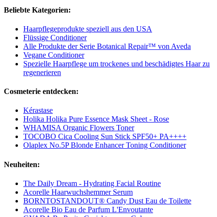
Beliebte Kategorien:
Haarpflegeprodukte speziell aus den USA
Flüssige Conditioner
Alle Produkte der Serie Botanical Repair™ von Aveda
Vegane Conditioner
Spezielle Haarpflege um trockenes und beschädigtes Haar zu
regenerieren
Cosmeterie entdecken:
Kérastase
Holika Holika Pure Essence Mask Sheet - Rose
WHAMISA Organic Flowers Toner
TOCOBO Cica Cooling Sun Stick SPF50+ PA++++
Olaplex No.5P Blonde Enhancer Toning Conditioner
Neuheiten:
The Daily Dream - Hydrating Facial Routine
Acorelle Haarwuchshemmer Serum
BORNTOSTANDOUT® Candy Dust Eau de Toilette
Acorelle Bio Eau de Parfum L'Envoutante