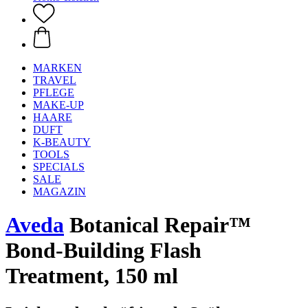
MARKEN
TRAVEL
PFLEGE
MAKE-UP
HAARE
DUFT
K-BEAUTY
TOOLS
SPECIALS
SALE
MAGAZIN
Aveda
Botanical Repair™
Bond-Building Flash
Treatment, 150 ml