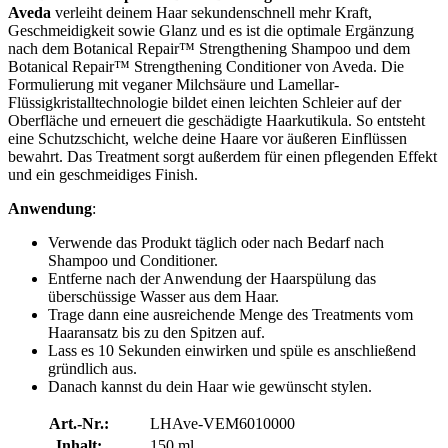
Aveda
verleiht deinem Haar sekundenschnell mehr Kraft,
Geschmeidigkeit sowie Glanz und es ist die optimale Ergänzung
nach dem Botanical Repair™ Strengthening Shampoo und dem
Botanical Repair™ Strengthening Conditioner von Aveda. Die
Formulierung mit veganer Milchsäure und Lamellar-
Flüssigkristalltechnologie bildet einen leichten Schleier auf der
Oberfläche und erneuert die geschädigte Haarkutikula. So entsteht
eine Schutzschicht, welche deine Haare vor äußeren Einflüssen
bewahrt. Das Treatment sorgt außerdem für einen pflegenden Effekt
und ein geschmeidiges Finish.
Anwendung
:
Verwende das Produkt täglich oder nach Bedarf nach
Shampoo und Conditioner.
Entferne nach der Anwendung der Haarspülung das
überschüssige Wasser aus dem Haar.
Trage dann eine ausreichende Menge des Treatments vom
Haaransatz bis zu den Spitzen auf.
Lass es 10 Sekunden einwirken und spüle es anschließend
gründlich aus.
Danach kannst du dein Haar wie gewünscht stylen.
Art.-Nr.:
LHAve-VEM6010000
Inhalt:
150 ml