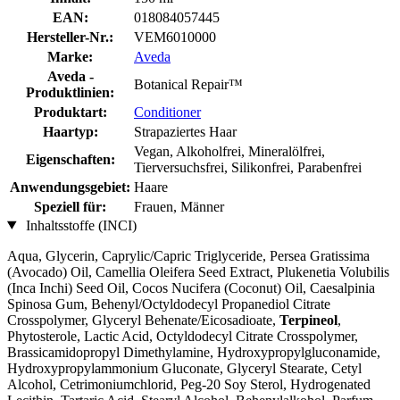
EAN:
018084057445
Hersteller-Nr.:
VEM6010000
Marke:
Aveda
Aveda -
Botanical Repair™
Produktlinien:
Produktart:
Conditioner
Haartyp:
Strapaziertes Haar
Vegan, Alkoholfrei, Mineralölfrei,
Eigenschaften:
Tierversuchsfrei, Silikonfrei, Parabenfrei
Anwendungsgebiet:
Haare
Speziell für:
Frauen, Männer
Inhaltsstoffe (INCI)
Aqua, Glycerin, Caprylic/Capric Triglyceride, Persea Gratissima
(Avocado) Oil, Camellia Oleifera Seed Extract, Plukenetia Volubilis
(Inca Inchi) Seed Oil, Cocos Nucifera (Coconut) Oil, Caesalpinia
Spinosa Gum, Behenyl/Octyldodecyl Propanediol Citrate
Crosspolymer, Glyceryl Behenate/Eicosadioate,
Terpineol
,
Phytosterole, Lactic Acid, Octyldodecyl Citrate Crosspolymer,
Brassicamidopropyl Dimethylamine, Hydroxypropylgluconamide,
Hydroxypropylammonium Gluconate, Glyceryl Stearate, Cetyl
Alcohol, Cetrimoniumchlorid, Peg-20 Soy Sterol, Hydrogenated