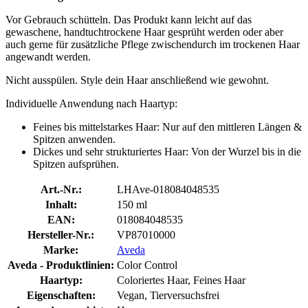
Vor Gebrauch schütteln. Das Produkt kann leicht auf das
gewaschene, handtuchtrockene Haar gesprüht werden oder aber
auch gerne für zusätzliche Pflege zwischendurch im trockenen Haar
angewandt werden.
Nicht ausspülen. Style dein Haar anschließend wie gewohnt.
Individuelle Anwendung nach Haartyp:
Feines bis mittelstarkes Haar: Nur auf den mittleren Längen &
Spitzen anwenden.
Dickes und sehr strukturiertes Haar: Von der Wurzel bis in die
Spitzen aufsprühen.
Art.-Nr.:
LHAve-018084048535
Inhalt:
150 ml
EAN:
018084048535
Hersteller-Nr.:
VP87010000
Marke:
Aveda
Aveda - Produktlinien:
Color Control
Haartyp:
Coloriertes Haar, Feines Haar
Eigenschaften:
Vegan, Tierversuchsfrei