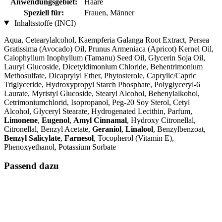
Anwendungsgebiet:
Haare
Speziell für:
Frauen, Männer
Inhaltsstoffe (INCI)
Aqua, Cetearylalcohol, Kaempferia Galanga Root Extract, Persea
Gratissima (Avocado) Oil, Prunus Armeniaca (Apricot) Kernel Oil,
Calophyllum Inophyllum (Tamanu) Seed Oil, Glycerin Soja Oil,
Lauryl Glucoside, Dicetyldimonium Chloride, Behentrimonium
Methosulfate, Dicaprylyl Ether, Phytosterole, Caprylic/Capric
Triglyceride, Hydroxypropyl Starch Phosphate, Polyglyceryl-6
Laurate, Myristyl Glucoside, Stearyl Alcohol, Behenylalkohol,
Cetrimoniumchlorid, Isopropanol, Peg-20 Soy Sterol, Cetyl
Alcohol, Glyceryl Stearate, Hydrogenated Lecithin, Parfum,
Limonene
,
Eugenol
,
Amyl Cinnamal
, Hydroxy Citronellal,
Citronellal, Benzyl Acetate,
Geraniol
,
Linalool
, Benzylbenzoat,
Benzyl Salicylate
,
Farnesol
, Tocopherol (Vitamin E),
Phenoxyethanol, Potassium Sorbate
Passend dazu