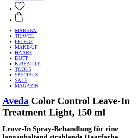
MARKEN
TRAVEL
PFLEGE
MAKE-UP
HAARE
DUFT
K-BEAUTY
TOOLS
SPECIALS
SALE
MAGAZIN
Aveda
Color Control Leave-In
Treatment Light, 150 ml
Leave-In Spray-Behandlung für eine
langanhaltend strahlende Haarfarbe