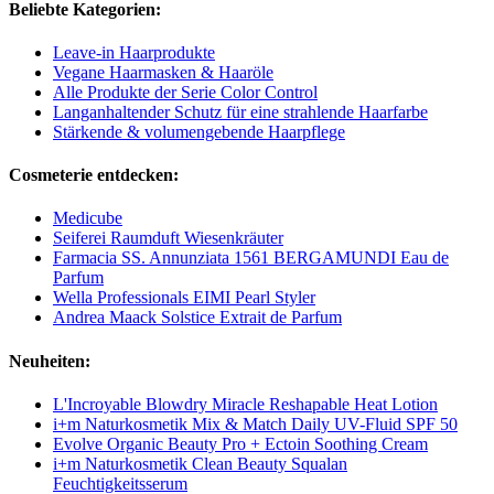
Beliebte Kategorien:
Leave-in Haarprodukte
Vegane Haarmasken & Haaröle
Alle Produkte der Serie Color Control
Langanhaltender Schutz für eine strahlende Haarfarbe
Stärkende & volumengebende Haarpflege
Cosmeterie entdecken:
Medicube
Seiferei Raumduft Wiesenkräuter
Farmacia SS. Annunziata 1561 BERGAMUNDI Eau de
Parfum
Wella Professionals EIMI Pearl Styler
Andrea Maack Solstice Extrait de Parfum
Neuheiten:
L'Incroyable Blowdry Miracle Reshapable Heat Lotion
i+m Naturkosmetik Mix & Match Daily UV-Fluid SPF 50
Evolve Organic Beauty Pro + Ectoin Soothing Cream
i+m Naturkosmetik Clean Beauty Squalan
Feuchtigkeitsserum