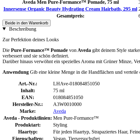
Aveda Men Pure-Formance™ Pomade, 75 ml
Innersense Organic Beauty Hydrating Cream Hairbath, 295 ml
Gesamtpreis:
Beide in den Warenkorb
Beschreibung
Zur Perfektion deines Looks
Die
Pure-Formance™ Pomade
von
Aveda
gibt deinem Style starke
verbessert und sie schön definiert.
Darüber hinaus verwöhnt ein spezielles Aroma mit Grüner Minze, Vet
Anwendung
Gib eine kleine Menge in die Handflächen und verteile
Art.-Nr.:
LHAve-018084851050
Inhalt:
75 ml
EAN:
018084851050
Hersteller-Nr.:
A3W0010000
Marke:
Aveda
Aveda - Produktlinien:
Men Pure-Formance™
Produktart:
Styling
Haartyp:
Für jeden Haartyp, Strapaziertes Haar, Fei
Eigenschaften:
Vegan, Tierversuchsfrei