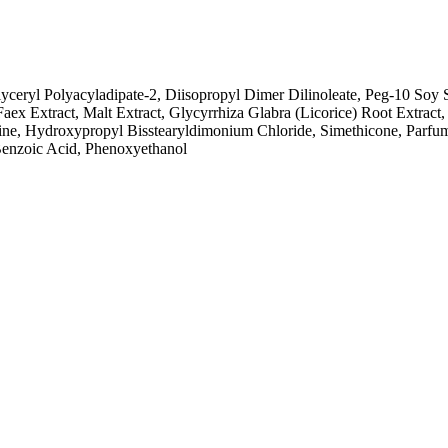
ceryl Polyacyladipate-2, Diisopropyl Dimer Dilinoleate, Peg-10 Soy Ste
 Faex Extract, Malt Extract, Glycyrrhiza Glabra (Licorice) Root Extra
tine, Hydroxypropyl Bisstearyldimonium Chloride, Simethicone, Parfu
 Benzoic Acid, Phenoxyethanol