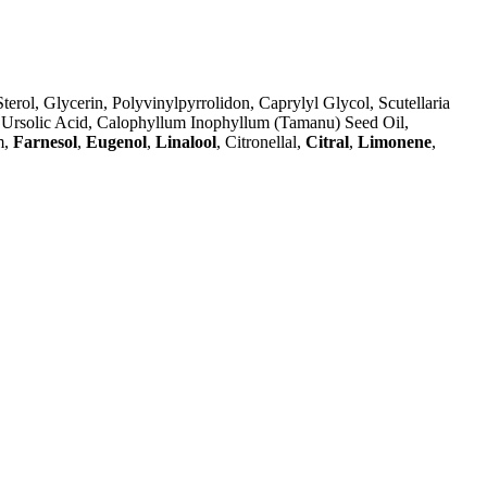
rol, Glycerin, Polyvinylpyrrolidon, Caprylyl Glycol, Scutellaria
ct, Ursolic Acid, Calophyllum Inophyllum (Tamanu) Seed Oil,
m,
Farnesol
,
Eugenol
,
Linalool
, Citronellal,
Citral
,
Limonene
,