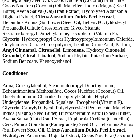
(Pomegranate) Seed Oil, Cocos Nucifera (Coconut) Fruit Juice,
Cocos Nucifera (Coconut) Oil, Mangifera Indica (Magno) Seed
Butter, Avena Sativa (Oat) Bran Extract, Hydrolyzed Adansonia
Digitata Extract,
Citrus Aurantium Dulcis Peel Extract
,
Helianthus Annus (Sunflower) Seed Oil, Behenyl/Octyldodecyl
Propanediol Citrate Crosspolymer, Glycol Stearate,
Stearamidopropyl Dimethylamine, Tocopherol (Vitamin E),
Glycerin, Hydroxypropyl Guar Hydroxypropyltrimonium Chloride,
Octyldodecyl Citrate Crosspolymer, Lecithin, Citric Acid, Parfum,
Amyl Cinnamal
,
Citronellol
,
Limonene
, Hydroxy Citronellal,
Geraniol
,
Citral
,
Linalool
, Sodium Phytate, Potassium Sorbate,
Sodium Benzoate, Phenoxyethanol
Conditioner
Aqua, Cetearylalcohol, Stearamidopropyl Dimethylamine,
Behentrimonium Methosulfate, Cocos Nucifera (Coconut) Oil,
Dicetyldimonium Chloride, Tricaprylyl Citrate, Heptyl
Undecylenate, Propandiol, Squalane, Tocopherol (Vitamin E),
Glycerin, Caprylyl Glycol, Polyglyceryl-10 Pentaoleate, Mangifera
Indica (Magno) Seed Butter, Butyrospermum Parkii (Shea) Butter,
Avena Sativa (Oat) Bran Extract, Euphorbia Cerifera (Candelilla)
Cera, Punica Granatum (Pomegranate) Seed Oil, Helianthus Annus
(Sunflower) Seed Oil,
Citrus Aurantium Dulcis Peel Extract
,
Hydrolyzed Adansonia Digitata Extract, Cocos Nucifera (Coconut)