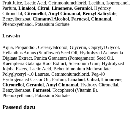
Fruit Juice, Lactic Acid, Cetrimoniumchlorid, Lecithin, Isopropanol,
Parfum,
Linalool
,
Citral
,
Limonene
,
Geraniol
, Hydroxy
Citronellal,
Citronellol
,
Amyl Cinnamal
,
Benzyl Salicylate
,
Benzylbenzoat,
Cinnamyl Alcohol
,
Farnesol
,
Cinnamal
,
Phenoxyethanol, Potassium Sorbate
Leave-in
Aqua, Propandiol, Cetearylalcohol, Glycerin, Caprylyl Glycol,
Helianthus Annus (Sunflower) Seed Oil, Hydrolyzed Adansonia
Digitata Extract, Punica Granatum (Pomegranate) Seed Oil,
Kaempferia Galanga Root Extract, Sclerotium Gum, Hydrolyzed
Jojoba Esters, Lactic Acid, Behentrimonium Methosulfate,
Polyglyceryl -10 Laurate, Cetrimoniumchlorid, Peg-40
Hydrogenated Castor Oil, Parfum,
Linalool
,
Citral
,
Limonene
,
Citronellol
,
Geraniol
,
Amyl Cinnamal
, Hydroxy Citronellal,
Benzylbenzoat,
Farnesol
, Tocopherol (Vitamin E),
Phenoxyethanol, Potassium Sorbate
Passend dazu