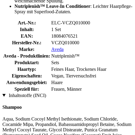
weichmachende Spülung.
Nutriplenish™ Leave-In Conditioner
: Leichter Haarpflege-
Spray mit Superfood-Zutaten.
Art.-Nr.:
ELC-VCZQ010000
Inhalt:
1 Set
EAN:
18084076521
Hersteller-Nr.:
VCZQ010000
Marke:
Aveda
Aveda - Produktlinien:
Nutriplenish™
Produktart:
Sets
Haartyp:
Feines Haar, Trockenes Haar
Eigenschaften:
Vegan, Tierversuchsfrei
Anwendungsgebiet:
Haare
Speziell für:
Frauen, Männer
Inhaltsstoffe (INCI)
Shampoo
Aqua, Sodium Cocoyl Methyl Isethionate, Sodium Chloride,
Cocamide Mipa, Propandiol, Babassuamidopropyl Betaine, Sodium
Methyl Cocoyl Taurate, Glycol Distearate, Punica Granatum