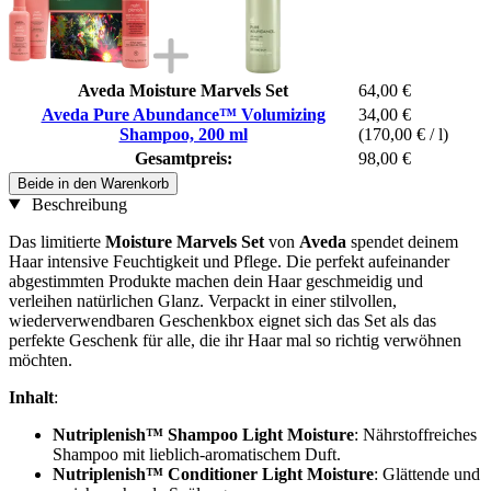
Aveda Moisture Marvels Set
64,00 €
Aveda Pure Abundance™ Volumizing
34,00 €
Shampoo, 200 ml
(170,00 € / l)
Gesamtpreis:
98,00 €
Beide in den Warenkorb
Beschreibung
Das limitierte
Moisture Marvels Set
von
Aveda
spendet deinem
Haar intensive Feuchtigkeit und Pflege. Die perfekt aufeinander
abgestimmten Produkte machen dein Haar geschmeidig und
verleihen natürlichen Glanz. Verpackt in einer stilvollen,
wiederverwendbaren Geschenkbox eignet sich das Set als das
perfekte Geschenk für alle, die ihr Haar mal so richtig verwöhnen
möchten.
Inhalt
:
Nutriplenish™ Shampoo Light Moisture
: Nährstoffreiches
Shampoo mit lieblich-aromatischem Duft.
Nutriplenish™ Conditioner Light Moisture
: Glättende und