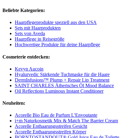
Beliebte Kategorien:
Haarpflegeprodukte speziell aus den USA
Sets mit Haarprodukten
Sets von Aveda
Haarpflege in Reisegröße
Hochwertige Produkte für deine Haarpflege
Cosmeterie entdecken:
Kevyn Aucoin
Hyalurvedic Stärkende Tuchmaske für die Haare
DermInfusions™ Plump + Repair Lip Treatment
SAINT CHARLES Ätherisches Öl Mood Balance
Oil Reflections Luminous Instant Conditioner
Neuheiten:
Acorelle Bio Eau de Parfum L'Envoutante
i+m Naturkosmetik Mix & Match The Barrier Cream
Acorelle Enthaarungsstreifen Gesicht
Acorelle Enthaarungsstreifen Körper
BORNTOSTANDOUT® Gold Juice Eau de Toilette