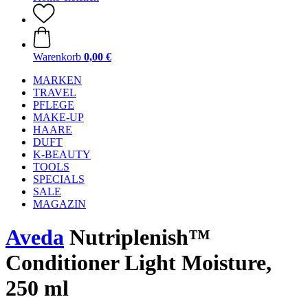
Warenkorb
0,00 €
MARKEN
TRAVEL
PFLEGE
MAKE-UP
HAARE
DUFT
K-BEAUTY
TOOLS
SPECIALS
SALE
MAGAZIN
Aveda
Nutriplenish™
Conditioner Light Moisture,
250 ml