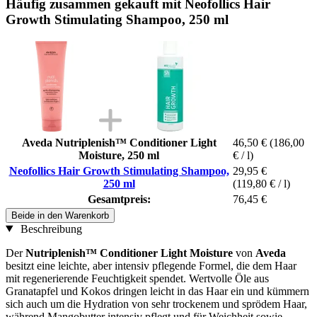
Häufig zusammen gekauft mit Neofollics Hair
Growth Stimulating Shampoo, 250 ml
Aveda Nutriplenish™ Conditioner Light
46,50 €
(186,00
Moisture, 250 ml
€ / l)
Neofollics Hair Growth Stimulating Shampoo,
29,95 €
250 ml
(119,80 € / l)
Gesamtpreis:
76,45 €
Beide in den Warenkorb
Beschreibung
Der
Nutriplenish™ Conditioner Light Moisture
von
Aveda
besitzt eine leichte, aber intensiv pflegende Formel, die dem Haar
mit regenerierende Feuchtigkeit spendet. Wertvolle Öle aus
Granatapfel und Kokos dringen leicht in das Haar ein und kümmern
sich auch um die Hydration von sehr trockenem und sprödem Haar,
während Mangobutter intensiv pflegt und für Weichheit sowie