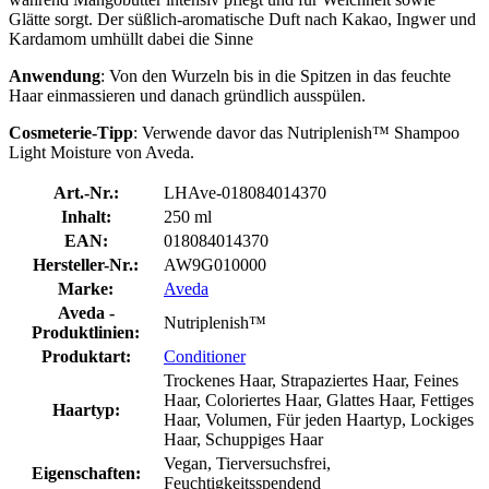
Glätte sorgt. Der süßlich-aromatische Duft nach Kakao, Ingwer und
Kardamom umhüllt dabei die Sinne
Anwendung
: Von den Wurzeln bis in die Spitzen in das feuchte
Haar einmassieren und danach gründlich ausspülen.
Cosmeterie-Tipp
: Verwende davor das Nutriplenish™ Shampoo
Light Moisture von Aveda.
Art.-Nr.:
LHAve-018084014370
Inhalt:
250 ml
EAN:
018084014370
Hersteller-Nr.:
AW9G010000
Marke:
Aveda
Aveda -
Nutriplenish™
Produktlinien:
Produktart:
Conditioner
Trockenes Haar, Strapaziertes Haar, Feines
Haar, Coloriertes Haar, Glattes Haar, Fettiges
Haartyp:
Haar, Volumen, Für jeden Haartyp, Lockiges
Haar, Schuppiges Haar
Vegan, Tierversuchsfrei,
Eigenschaften:
Feuchtigkeitsspendend