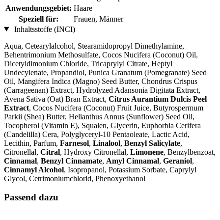
Anwendungsgebiet:
Haare
Speziell für:
Frauen, Männer
Inhaltsstoffe (INCI)
Aqua, Cetearylalcohol, Stearamidopropyl Dimethylamine,
Behentrimonium Methosulfate, Cocos Nucifera (Coconut) Oil,
Dicetyldimonium Chloride, Tricaprylyl Citrate, Heptyl
Undecylenate, Propandiol, Punica Granatum (Pomegranate) Seed
Oil, Mangifera Indica (Magno) Seed Butter, Chondrus Crispus
(Carrageenan) Extract, Hydrolyzed Adansonia Digitata Extract,
Avena Sativa (Oat) Bran Extract,
Citrus Aurantium Dulcis Peel
Extract
, Cocos Nucifera (Coconut) Fruit Juice, Butyrospermum
Parkii (Shea) Butter, Helianthus Annus (Sunflower) Seed Oil,
Tocopherol (Vitamin E), Squalen, Glycerin, Euphorbia Cerifera
(Candelilla) Cera, Polyglyceryl-10 Pentaoleate, Lactic Acid,
Lecithin, Parfum,
Farnesol
,
Linalool
,
Benzyl Salicylate
,
Citronellal,
Citral
, Hydroxy Citronellal,
Limonene
, Benzylbenzoat,
Cinnamal
,
Benzyl Cinnamate
,
Amyl Cinnamal
,
Geraniol
,
Cinnamyl Alcohol
, Isopropanol, Potassium Sorbate, Caprylyl
Glycol, Cetrimoniumchlorid, Phenoxyethanol
Passend dazu