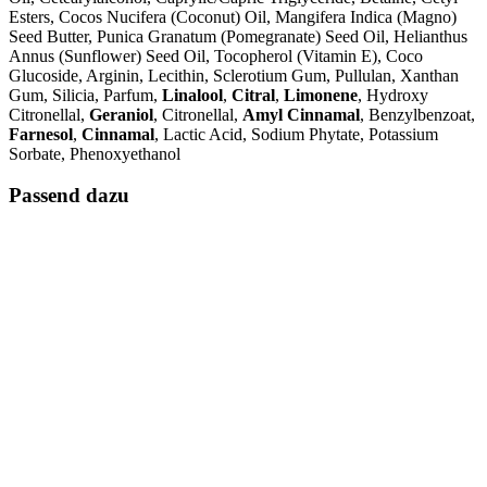
Esters, Cocos Nucifera (Coconut) Oil, Mangifera Indica (Magno)
Seed Butter, Punica Granatum (Pomegranate) Seed Oil, Helianthus
Annus (Sunflower) Seed Oil, Tocopherol (Vitamin E), Coco
Glucoside, Arginin, Lecithin, Sclerotium Gum, Pullulan, Xanthan
Gum, Silicia, Parfum,
Linalool
,
Citral
,
Limonene
, Hydroxy
Citronellal,
Geraniol
, Citronellal,
Amyl Cinnamal
, Benzylbenzoat,
Farnesol
,
Cinnamal
, Lactic Acid, Sodium Phytate, Potassium
Sorbate, Phenoxyethanol
Passend dazu