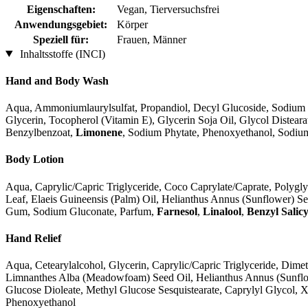
Eigenschaften:
Vegan, Tierversuchsfrei
Anwendungsgebiet:
Körper
Speziell für:
Frauen, Männer
Inhaltsstoffe (INCI)
Hand and Body Wash
Aqua, Ammoniumlaurylsulfat, Propandiol, Decyl Glucoside, Sodium 
Glycerin, Tocopherol (Vitamin E), Glycerin Soja Oil, Glycol Distea
Benzylbenzoat,
Limonene
, Sodium Phytate, Phenoxyethanol, Sodiu
Body Lotion
Aqua, Caprylic/Capric Triglyceride, Coco Caprylate/Caprate, Polygly
Leaf, Elaeis Guineensis (Palm) Oil, Helianthus Annus (Sunflower) S
Gum, Sodium Gluconate, Parfum,
Farnesol
,
Linalool
,
Benzyl Salicy
Hand Relief
Aqua, Cetearylalcohol, Glycerin, Caprylic/Capric Triglyceride, Dimet
Limnanthes Alba (Meadowfoam) Seed Oil, Helianthus Annus (Sunflowe
Glucose Dioleate, Methyl Glucose Sesquistearate, Caprylyl Glycol
Phenoxyethanol