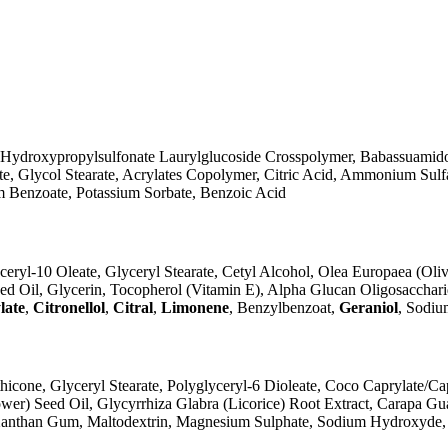
Hydroxypropylsulfonate Laurylglucoside Crosspolymer, Babassuamidopr
rate, Glycol Stearate, Acrylates Copolymer, Citric Acid, Ammonium Su
m Benzoate, Potassium Sorbate, Benzoic Acid
ceryl-10 Oleate, Glyceryl Stearate, Cetyl Alcohol, Olea Europaea (Oli
eed Oil, Glycerin, Tocopherol (Vitamin E), Alpha Glucan Oligosaccha
late
,
Citronellol
,
Citral
,
Limonene
, Benzylbenzoat,
Geraniol
, Sodiu
hicone, Glyceryl Stearate, Polyglyceryl-6 Dioleate, Coco Caprylate/Cap
r) Seed Oil, Glycyrrhiza Glabra (Licorice) Root Extract, Carapa Gua
, Xanthan Gum, Maltodextrin, Magnesium Sulphate, Sodium Hydroxyde