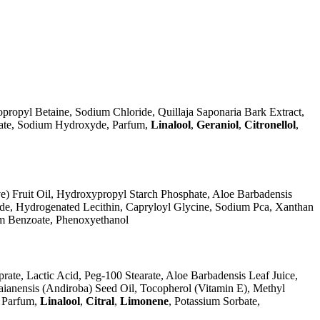
opyl Betaine, Sodium Chloride, Quillaja Saponaria Bark Extract,
lfate, Sodium Hydroxyde, Parfum,
Linalool
,
Geraniol
,
Citronellol
,
ve) Fruit Oil, Hydroxypropyl Starch Phosphate, Aloe Barbadensis
ride, Hydrogenated Lecithin, Capryloyl Glycine, Sodium Pca, Xanthan
m Benzoate, Phenoxyethanol
rate, Lactic Acid, Peg-100 Stearate, Aloe Barbadensis Leaf Juice,
ianensis (Andiroba) Seed Oil, Tocopherol (Vitamin E), Methyl
, Parfum,
Linalool
,
Citral
,
Limonene
, Potassium Sorbate,