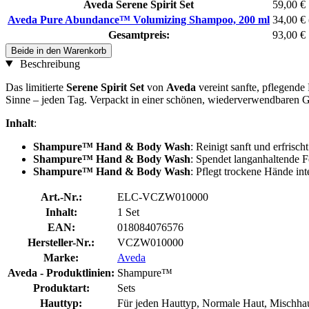
Aveda Serene Spirit Set
59,00 €
Aveda Pure Abundance™ Volumizing Shampoo, 200 ml
34,00 €
Gesamtpreis:
93,00 €
Beide in den Warenkorb
Beschreibung
Das limitierte
Serene Spirit Set
von
Aveda
vereint sanfte, pflegen
Sinne – jeden Tag. Verpackt in einer schönen, wiederverwendbaren G
Inhalt
:
Shampure™ Hand & Body Wash
: Reinigt sanft und erfrisch
Shampure™ Hand & Body Wash
: Spendet langanhaltende F
Shampure™ Hand & Body Wash
: Pflegt trockene Hände int
Art.-Nr.:
ELC-VCZW010000
Inhalt:
1 Set
EAN:
018084076576
Hersteller-Nr.:
VCZW010000
Marke:
Aveda
Aveda - Produktlinien:
Shampure™
Produktart:
Sets
Hauttyp:
Für jeden Hauttyp, Normale Haut, Mischhau