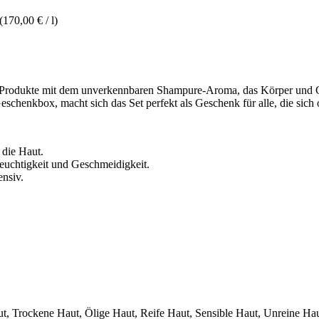
(170,00 € / l)
de Produkte mit dem unverkennbaren Shampure-Aroma, das Körper und G
eschenkbox, macht sich das Set perfekt als Geschenk für alle, die si
t die Haut.
euchtigkeit und Geschmeidigkeit.
ensiv.
t, Trockene Haut, Ölige Haut, Reife Haut, Sensible Haut, Unreine Ha