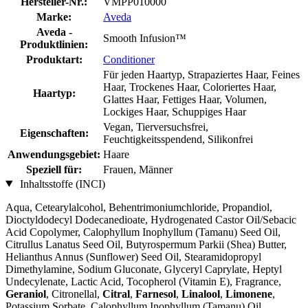
Hersteller-Nr.:
VMPP010000
Marke:
Aveda
Aveda -
Smooth Infusion™
Produktlinien:
Produktart:
Conditioner
Für jeden Haartyp, Strapaziertes Haar, Feines
Haar, Trockenes Haar, Coloriertes Haar,
Haartyp:
Glattes Haar, Fettiges Haar, Volumen,
Lockiges Haar, Schuppiges Haar
Vegan, Tierversuchsfrei,
Eigenschaften:
Feuchtigkeitsspendend, Silikonfrei
Anwendungsgebiet:
Haare
Speziell für:
Frauen, Männer
Inhaltsstoffe (INCI)
Aqua, Cetearylalcohol, Behentrimoniumchloride, Propandiol,
Dioctyldodecyl Dodecanedioate, Hydrogenated Castor Oil/Sebacic
Acid Copolymer, Calophyllum Inophyllum (Tamanu) Seed Oil,
Citrullus Lanatus Seed Oil, Butyrospermum Parkii (Shea) Butter,
Helianthus Annus (Sunflower) Seed Oil, Stearamidopropyl
Dimethylamine, Sodium Gluconate, Glyceryl Caprylate, Heptyl
Undecylenate, Lactic Acid, Tocopherol (Vitamin E), Fragrance,
Geraniol
, Citronellal,
Citral
,
Farnesol
,
Linalool
,
Limonene
,
Potassium Sorbate, Calophyllum Inophyllum (Tamanu) Oil