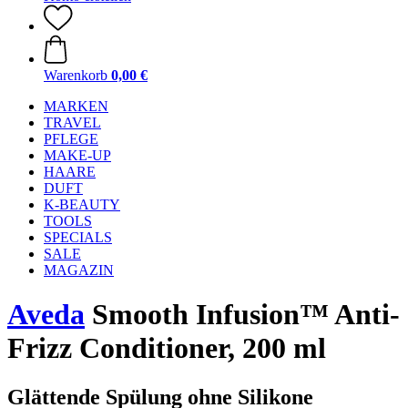
Warenkorb
0,00 €
MARKEN
TRAVEL
PFLEGE
MAKE-UP
HAARE
DUFT
K-BEAUTY
TOOLS
SPECIALS
SALE
MAGAZIN
Aveda
Smooth Infusion™ Anti-
Frizz Conditioner, 200 ml
Glättende Spülung ohne Silikone