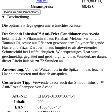
250 ml
(119,80 € / l)
Gesamtpreis:
68,45 €
Beide in den Warenkorb
Beschreibung
Die optimale Pflege gegen unerwünschtes Kräuseln
Der
Smooth Infusion™ Anti-Frizz Conditioner
von
Aveda
bekämpft dank Pflanzenkraft aus Kalahari-Melonenkernöl und
Tamanu Öl, sowie aus Pflanzen gewonnenem Polymer fliegende
Haare und Frizz. Darüber hinaus fungiert er als abweisendes
Schutzschild bei Luftfeuchtigkeit. Widerspenstiges Haar wird
geschmeidig, geglättet und gebändigt. Und das Wunderbare daran:
dieser Effekt hält bis zu 72 Stunden an.
Anwendung
: Von den Wurzeln bis in die Spitzen in das feuchte
Haar einmassieren und danach ausspülen.
Cosmeterie-Tipp
: Verwende davor auch das Smooth Infusion™
Anti-Frizz Shampoo von Aveda.
Art.-Nr.:
LHAve-018084037454
Inhalt:
200 ml
EAN:
018084037454