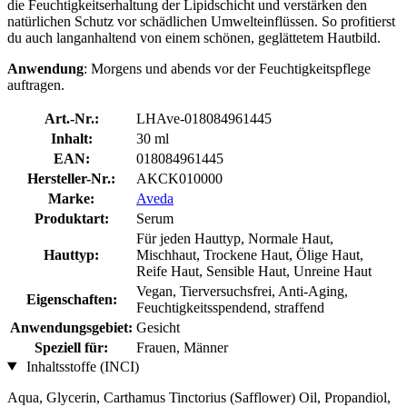
die Feuchtigkeitserhaltung der Lipidschicht und verstärken den
natürlichen Schutz vor schädlichen Umwelteinflüssen. So profitierst
du auch langanhaltend von einem schönen, geglättetem Hautbild.
Anwendung
: Morgens und abends vor der Feuchtigkeitspflege
auftragen.
Art.-Nr.:
LHAve-018084961445
Inhalt:
30 ml
EAN:
018084961445
Hersteller-Nr.:
AKCK010000
Marke:
Aveda
Produktart:
Serum
Für jeden Hauttyp, Normale Haut,
Hauttyp:
Mischhaut, Trockene Haut, Ölige Haut,
Reife Haut, Sensible Haut, Unreine Haut
Vegan, Tierversuchsfrei, Anti-Aging,
Eigenschaften:
Feuchtigkeitsspendend, straffend
Anwendungsgebiet:
Gesicht
Speziell für:
Frauen, Männer
Inhaltsstoffe (INCI)
Aqua, Glycerin, Carthamus Tinctorius (Safflower) Oil, Propandiol,