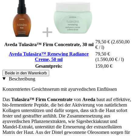
79,50 €
(2.650,00
Aveda Tulasāra™ Firm Concentrate, 30 ml
€ / l)
Aveda Tulasāra™ Renewing Radiance
79,50 €
Creme, 50 ml
(1.590,00 € / l)
Gesamtpreis:
159,00 €
Beide in den Warenkorb
Beschreibung
Konzentriertes Gesichtsserum mit ayurvedischen Einflüssen
Das
Tulasāra™ Firm Concentrate
von
Aveda
baut auf effektive,
bio-fermentierte Peptide, die bei der Aktivierung von natürlichem
Kollagen unterstützen und dafür sorgen, dass sich die Haut sofort
fester und gestraffter anfühlt. Die Zusammensetzung aus
ayuverdischen Pflanzenextrakten, wie Sigesbeckiakraut und
Mandel-Extrakt, unterstützt die Erneuerung der extrazellulären
Matrix der Haut. Aus der Distel gewonnene Oleosomen sorgen für