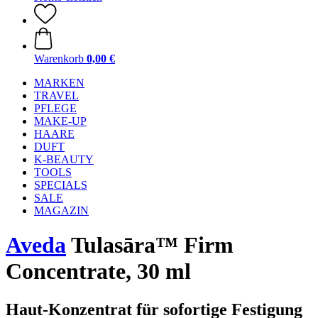
Warenkorb
0,00 €
MARKEN
TRAVEL
PFLEGE
MAKE-UP
HAARE
DUFT
K-BEAUTY
TOOLS
SPECIALS
SALE
MAGAZIN
Aveda
Tulasāra™ Firm
Concentrate, 30 ml
Haut-Konzentrat für sofortige Festigung