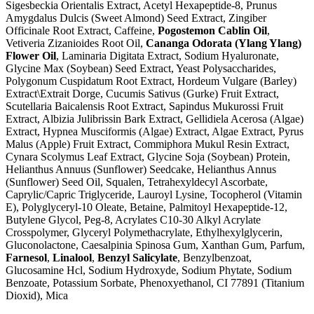
Sigesbeckia Orientalis Extract, Acetyl Hexapeptide-8, Prunus
Amygdalus Dulcis (Sweet Almond) Seed Extract, Zingiber
Officinale Root Extract, Caffeine,
Pogostemon Cablin Oil
,
Vetiveria Zizanioides Root Oil,
Cananga Odorata (Ylang Ylang)
Flower Oil
, Laminaria Digitata Extract, Sodium Hyaluronate,
Glycine Max (Soybean) Seed Extract, Yeast Polysaccharides,
Polygonum Cuspidatum Root Extract, Hordeum Vulgare (Barley)
Extract\Extrait Dorge, Cucumis Sativus (Gurke) Fruit Extract,
Scutellaria Baicalensis Root Extract, Sapindus Mukurossi Fruit
Extract, Albizia Julibrissin Bark Extract, Gellidiela Acerosa (Algae)
Extract, Hypnea Musciformis (Algae) Extract, Algae Extract, Pyrus
Malus (Apple) Fruit Extract, Commiphora Mukul Resin Extract,
Cynara Scolymus Leaf Extract, Glycine Soja (Soybean) Protein,
Helianthus Annuus (Sunflower) Seedcake, Helianthus Annus
(Sunflower) Seed Oil, Squalen, Tetrahexyldecyl Ascorbate,
Caprylic/Capric Triglyceride, Lauroyl Lysine, Tocopherol (Vitamin
E), Polyglyceryl-10 Oleate, Betaine, Palmitoyl Hexapeptide-12,
Butylene Glycol, Peg-8, Acrylates C10-30 Alkyl Acrylate
Crosspolymer, Glyceryl Polymethacrylate, Ethylhexylglycerin,
Gluconolactone, Caesalpinia Spinosa Gum, Xanthan Gum, Parfum,
Farnesol
,
Linalool
,
Benzyl Salicylate
, Benzylbenzoat,
Glucosamine Hcl, Sodium Hydroxyde, Sodium Phytate, Sodium
Benzoate, Potassium Sorbate, Phenoxyethanol, CI 77891 (Titanium
Dioxid), Mica