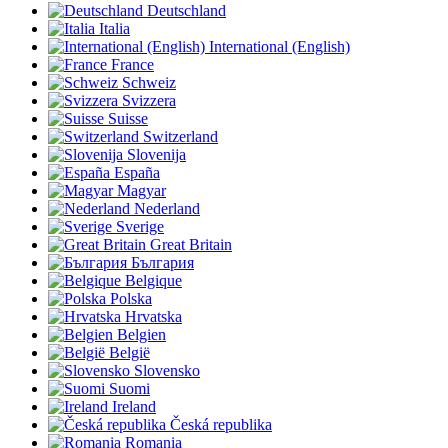
Deutschland
Italia
International (English)
France
Schweiz
Svizzera
Suisse
Switzerland
Slovenija
España
Magyar
Nederland
Sverige
Great Britain
България
Belgique
Polska
Hrvatska
Belgien
België
Slovensko
Suomi
Ireland
Česká republika
Romania