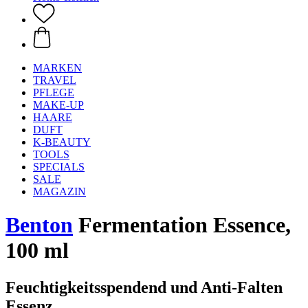
MARKEN
TRAVEL
PFLEGE
MAKE-UP
HAARE
DUFT
K-BEAUTY
TOOLS
SPECIALS
SALE
MAGAZIN
Benton
Fermentation Essence,
100 ml
Feuchtigkeitsspendend und Anti-Falten
Essenz