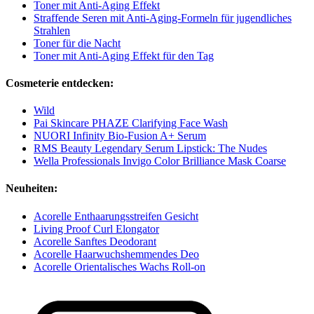
Toner mit Anti-Aging Effekt
Straffende Seren mit Anti‑Aging‑Formeln für jugendliches
Strahlen
Toner für die Nacht
Toner mit Anti-Aging Effekt für den Tag
Cosmeterie entdecken:
Wild
Pai Skincare PHAZE Clarifying Face Wash
NUORI Infinity Bio-Fusion A+ Serum
RMS Beauty Legendary Serum Lipstick: The Nudes
Wella Professionals Invigo Color Brilliance Mask Coarse
Neuheiten:
Acorelle Enthaarungsstreifen Gesicht
Living Proof Curl Elongator
Acorelle Sanftes Deodorant
Acorelle Haarwuchshemmendes Deo
Acorelle Orientalisches Wachs Roll-on