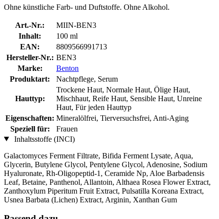
Ohne künstliche Farb- und Duftstoffe. Ohne Alkohol.
Art.-Nr.:
MIIN-BEN3
Inhalt:
100 ml
EAN:
8809566991713
Hersteller-Nr.:
BEN3
Marke:
Benton
Produktart:
Nachtpflege, Serum
Trockene Haut, Normale Haut, Ölige Haut,
Hauttyp:
Mischhaut, Reife Haut, Sensible Haut, Unreine
Haut, Für jeden Hauttyp
Eigenschaften:
Mineralölfrei, Tierversuchsfrei, Anti-Aging
Speziell für:
Frauen
Inhaltsstoffe (INCI)
Galactomyces Ferment Filtrate, Bifida Ferment Lysate, Aqua,
Glycerin, Butylene Glycol, Pentylene Glycol, Adenosine, Sodium
Hyaluronate, Rh-Oligopeptid-1, Ceramide Np, Aloe Barbadensis
Leaf, Betaine, Panthenol, Allantoin, Althaea Rosea Flower Extract,
Zanthoxylum Piperitum Fruit Extract, Pulsatilla Koreana Extract,
Usnea Barbata (Lichen) Extract, Arginin, Xanthan Gum
Passend dazu