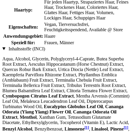
Für jeden Haartyp, Strapaziertes Haar, Feines
Haar, Trockenes Haar, Coloriertes Haar,
Haartyp:
Glattes Haar, Fettiges Haar, Volumen,
Lockiges Haar, Schuppiges Haar
Vegan, Tierversuchsfrei,
Eigenschaften:
Feuchtigkeitsspendend, Available @ Store
Anwendungsgebiet:
Haare
Speziell für:
Frauen, Männer
Inhaltsstoffe (INCI)
Aqua, Alcohol, Glycerin, Polyglyceryl-4-Caprate, Butea Superba
Root Extract, Aesculus Hippocastanum (Horse Chestnut) Extract,
Quercus Robur Bark Extract, Urtica Diocia (Nettle) Leaf Extract,
Kaempferia Parviflora Rhizome Extract, Phyllanthus Emblica
(Amblabaum) Fruit Extract, Terminalia Chebula Fruit Extract,
Terminalia Bellerica Fruit Extract, Tribulus Terrestris Root Extract,
Blumea Balsamifera Leaf Extract, Clitoria Ternatea Flower Extract,
Cymbopogon Citratus Leaf Extract
, Mentha Arvensis (Cornmint)
Leaf Oil, Melaleuca Leucadendron Leaf Oil, Dipterocarpus
Turbinatus Wood Oil,
Eucalyptus Globulus Leaf Oil
,
Cananga
Odorata (Ylang Ylang) Flower Oil
,
Cananga Odorata Oil
Extract
,
Menthol
, Xanthan Gum, Tetrasodium Glutamate
Diacetate, Ethylhexylglycerin, Tocopherol (Vitamin E), Lactic Acid,
[1]
[1]
Benzyl Alcohol
, Benzylbenzoat,
Limonene
,
Linalool
,
Pinene
,