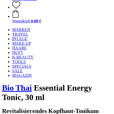
Warenkorb
0,00 €
MARKEN
TRAVEL
PFLEGE
MAKE-UP
HAARE
DUFT
K-BEAUTY
TOOLS
SPECIALS
SALE
MAGAZIN
Bio Thai
Essential Energy
Tonic, 30 ml
Revitalisierendes Kopfhaut-Tonikum