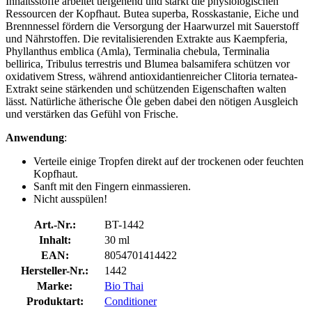
Inhaltsstoffe arbeitet tiefgehend und stärkt die physiologischen
Ressourcen der Kopfhaut. Butea superba, Rosskastanie, Eiche und
Brennnessel fördern die Versorgung der Haarwurzel mit Sauerstoff
und Nährstoffen. Die revitalisierenden Extrakte aus Kaempferia,
Phyllanthus emblica (Amla), Terminalia chebula, Terminalia
bellirica, Tribulus terrestris und Blumea balsamifera schützen vor
oxidativem Stress, während antioxidantienreicher Clitoria ternatea-
Extrakt seine stärkenden und schützenden Eigenschaften walten
lässt. Natürliche ätherische Öle geben dabei den nötigen Ausgleich
und verstärken das Gefühl von Frische.
Anwendung
:
Verteile einige Tropfen direkt auf der trockenen oder feuchten
Kopfhaut.
Sanft mit den Fingern einmassieren.
Nicht ausspülen!
Art.-Nr.:
BT-1442
Inhalt:
30 ml
EAN:
8054701414422
Hersteller-Nr.:
1442
Marke:
Bio Thai
Produktart:
Conditioner