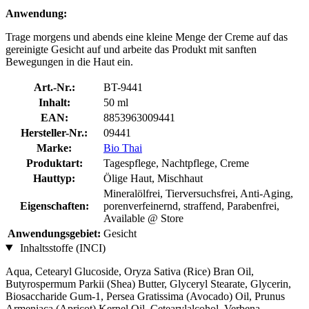
Anwendung:
Trage morgens und abends eine kleine Menge der Creme auf das
gereinigte Gesicht auf und arbeite das Produkt mit sanften
Bewegungen in die Haut ein.
Art.-Nr.:
BT-9441
Inhalt:
50 ml
EAN:
8853963009441
Hersteller-Nr.:
09441
Marke:
Bio Thai
Produktart:
Tagespflege, Nachtpflege, Creme
Hauttyp:
Ölige Haut, Mischhaut
Mineralölfrei, Tierversuchsfrei, Anti-Aging,
Eigenschaften:
porenverfeinernd, straffend, Parabenfrei,
Available @ Store
Anwendungsgebiet:
Gesicht
Inhaltsstoffe (INCI)
Aqua, Cetearyl Glucoside, Oryza Sativa (Rice) Bran Oil,
Butyrospermum Parkii (Shea) Butter, Glyceryl Stearate, Glycerin,
Biosaccharide Gum-1, Persea Gratissima (Avocado) Oil, Prunus
Armeniaca (Apricot) Kernel Oil, Cetearylalcohol, Verbena