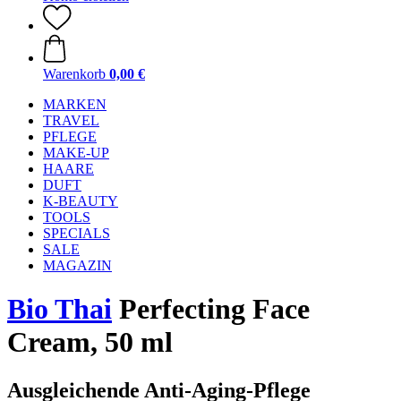
Warenkorb
0,00 €
MARKEN
TRAVEL
PFLEGE
MAKE-UP
HAARE
DUFT
K-BEAUTY
TOOLS
SPECIALS
SALE
MAGAZIN
Bio Thai
Perfecting Face
Cream, 50 ml
Ausgleichende Anti-Aging-Pflege