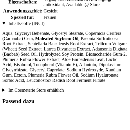
Eigenschaften:
antioxidant, Available @ Store
Anwendungsgebiet:
Gesicht
Speziell für:
Frauen
Inhaltsstoffe (INCI)
Aqua, Glyceryl Behenate, Glyceryl Stearate, Copernicia Cerifera
(Carnauba) Cera,
Maleated Soybean Oil
, Paeonia Suffruticosa
Root Extract, Scutellaria Baicalensis Root Extract, Triticum Vulgare
(Wheat) Seed Extract, Larrea Divaricata Extract, Adansonia Digitata
(Baobab) Seed Oil, Hydrolyzed Soy Protein, Biosaccharide Gum-2,
Plumeria Rubra Flower Extract, Aloe Barbadensis Leaf, Lactic
Acid, Bisabolol, Tocopherol (Vitamin E), Allantoin, Dipotassium
Glycyrrhizate, Glyceryl Caprylate, Sodium Hydroxyde, Xanthan
Gum, Ectoin, Plumeria Rubra Flower Oil, Sodium Hyaluronate,
Sorbic Acid, Leuconostoc/ Radish Root Ferment Filtrate
Im Cosmeterie Store erhältlich
Passend dazu