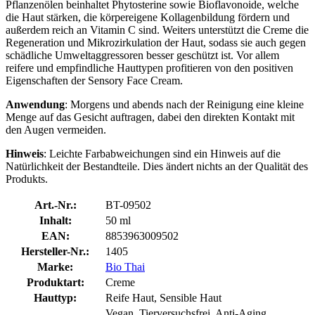
Pflanzenölen beinhaltet Phytosterine sowie Bioflavonoide, welche
die Haut stärken, die körpereigene Kollagenbildung fördern und
außerdem reich an Vitamin C sind. Weiters unterstützt die Creme die
Regeneration und Mikrozirkulation der Haut, sodass sie auch gegen
schädliche Umweltaggressoren besser geschützt ist. Vor allem
reifere und empfindliche Hauttypen profitieren von den positiven
Eigenschaften der Sensory Face Cream.
Anwendung
: Morgens und abends nach der Reinigung eine kleine
Menge auf das Gesicht auftragen, dabei den direkten Kontakt mit
den Augen vermeiden.
Hinweis
: Leichte Farbabweichungen sind ein Hinweis auf die
Natürlichkeit der Bestandteile. Dies ändert nichts an der Qualität des
Produkts.
Art.-Nr.:
BT-09502
Inhalt:
50 ml
EAN:
8853963009502
Hersteller-Nr.:
1405
Marke:
Bio Thai
Produktart:
Creme
Hauttyp:
Reife Haut, Sensible Haut
Vegan, Tierversuchsfrei, Anti-Aging,