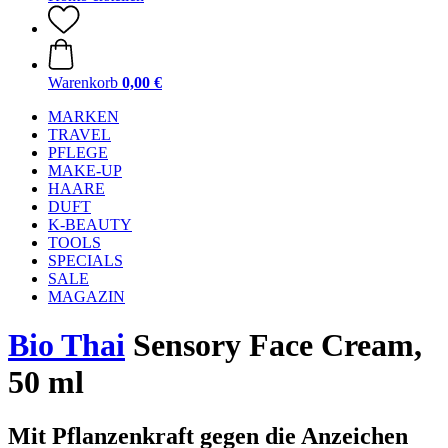
Warenkorb
0,00 €
MARKEN
TRAVEL
PFLEGE
MAKE-UP
HAARE
DUFT
K-BEAUTY
TOOLS
SPECIALS
SALE
MAGAZIN
Bio Thai
Sensory Face Cream,
50 ml
Mit Pflanzenkraft gegen die Anzeichen