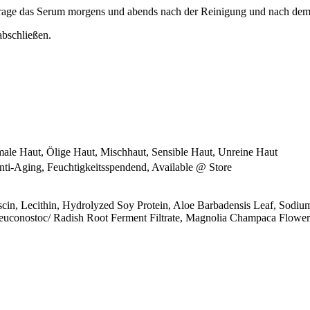
 Trage das Serum morgens und abends nach der Reinigung und nach dem 
abschließen.
male Haut, Ölige Haut, Mischhaut, Sensible Haut, Unreine Haut
 Anti-Aging, Feuchtigkeitsspendend, Available @ Store
scin, Lecithin, Hydrolyzed Soy Protein, Aloe Barbadensis Leaf, Sodium
 Leuconostoc/ Radish Root Ferment Filtrate, Magnolia Champaca Flowe