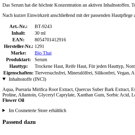
Das Serum hat die höchste Konzentration an aktiven Inhaltsstoffen.
Nach kurzer Einwirkzeit anschließend mit der passenden Hautpflege 
Art.-Nr.:
BT-9243
Inhalt:
30 ml
EAN:
8054701412916
Hersteller-Nr.:
1291
Marke:
Bio Thai
Produktart:
Serum
Hauttyp:
Trockene Haut, Reife Haut, Für jeden Hauttyp, Nor
Eigenschaften:
Tierversuchsfrei, Mineralölfrei, Silikonfrei, Vegan,
Inhaltsstoffe (INCI)
Aqua, Pueraria Mirifica Root Extract, Quercus Suber Bark Extract, E
Proline, Allantoin, Glyceryl Caprylate, Xanthan Gum, Sorbic Acid,
Flower Oil
Im Cosmeterie Store erhältlich
Passend dazu