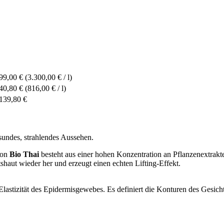
99,00 €
(3.300,00 € / l)
40,80 €
(816,00 € / l)
139,80 €
sundes, strahlendes Aussehen.
von
Bio Thai
besteht aus einer hohen Konzentration an Pflanzenextrak
shaut wieder her und erzeugt einen echten Lifting-Effekt.
lastizität des Epidermisgewebes. Es definiert die Konturen des Gesichts