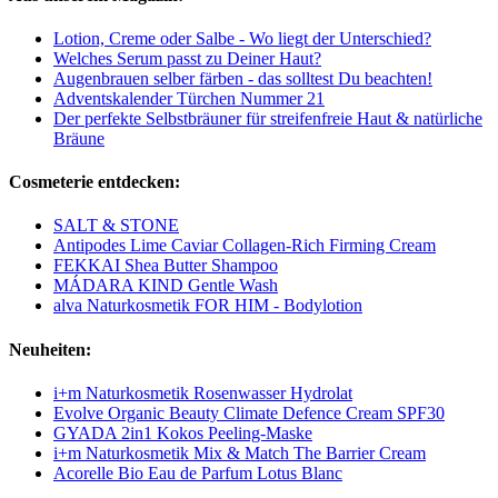
Lotion, Creme oder Salbe - Wo liegt der Unterschied?
Welches Serum passt zu Deiner Haut?
Augenbrauen selber färben - das solltest Du beachten!
Adventskalender Türchen Nummer 21
Der perfekte Selbstbräuner für streifenfreie Haut & natürliche
Bräune
Cosmeterie entdecken:
SALT & STONE
Antipodes Lime Caviar Collagen-Rich Firming Cream
FEKKAI Shea Butter Shampoo
MÁDARA KIND Gentle Wash
alva Naturkosmetik FOR HIM - Bodylotion
Neuheiten:
i+m Naturkosmetik Rosenwasser Hydrolat
Evolve Organic Beauty Climate Defence Cream SPF30
GYADA 2in1 Kokos Peeling-Maske
i+m Naturkosmetik Mix & Match The Barrier Cream
Acorelle Bio Eau de Parfum Lotus Blanc