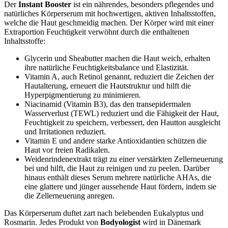
Der
Instant Booster
ist ein nährendes, besonders pflegendes und
natürliches Körperserum mit hochwertigen, aktiven Inhaltsstoffen,
welche die Haut geschmeidig machen. Der Körper wird mit einer
Extraportion Feuchtigkeit verwöhnt durch die enthaltenen
Inhaltsstoffe:
Glycerin und Sheabutter machen die Haut weich, erhalten
ihre natürliche Feuchtigkeitsbalance und Elastizität.
Vitamin A, auch Retinol genannt, reduziert die Zeichen der
Hautalterung, erneuert die Hautstruktur und hilft die
Hyperpigmentierung zu minimieren.
Niacinamid (Vitamin B3), das den transepidermalen
Wasserverlust (TEWL) reduziert und die Fähigkeit der Haut,
Feuchtigkeit zu speichern, verbessert, den Hautton ausgleicht
und Irritationen reduziert.
Vitamin E und andere starke Antioxidantien schützen die
Haut vor freien Radikalen.
Weidenrindenextrakt trägt zu einer verstärkten Zellerneuerung
bei und hilft, die Haut zu reinigen und zu peelen. Darüber
hinaus enthält dieses Serum mehrere natürliche AHAs, die
eine glattere und jünger aussehende Haut fördern, indem sie
die Zellerneuerung anregen.
Das Körperserum duftet zart nach belebenden Eukalyptus und
Rosmarin. Jedes Produkt von
Bodyologist
wird in Dänemark