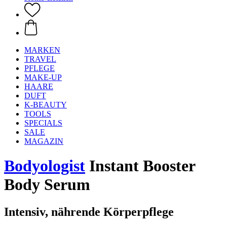
MARKEN
TRAVEL
PFLEGE
MAKE-UP
HAARE
DUFT
K-BEAUTY
TOOLS
SPECIALS
SALE
MAGAZIN
Bodyologist
Instant Booster
Body Serum
Intensiv, nährende Körperpflege