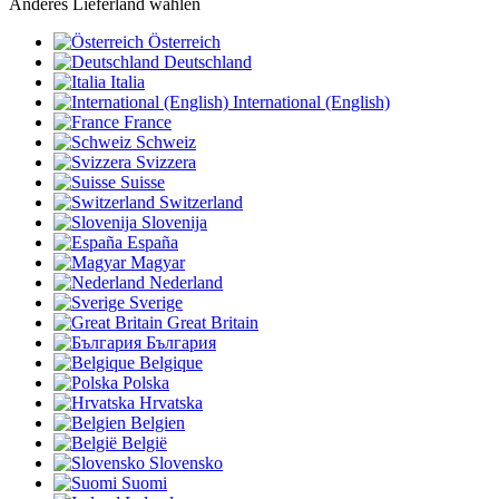
Anderes Lieferland wählen
Österreich
Deutschland
Italia
International (English)
France
Schweiz
Svizzera
Suisse
Switzerland
Slovenija
España
Magyar
Nederland
Sverige
Great Britain
България
Belgique
Polska
Hrvatska
Belgien
België
Slovensko
Suomi