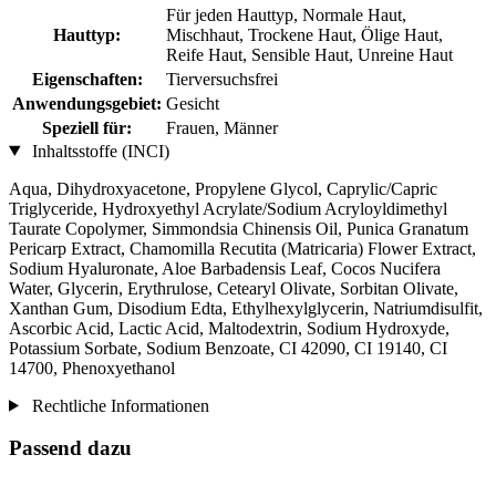
Für jeden Hauttyp, Normale Haut,
Hauttyp:
Mischhaut, Trockene Haut, Ölige Haut,
Reife Haut, Sensible Haut, Unreine Haut
Eigenschaften:
Tierversuchsfrei
Anwendungsgebiet:
Gesicht
Speziell für:
Frauen, Männer
Inhaltsstoffe (INCI)
Aqua, Dihydroxyacetone, Propylene Glycol, Caprylic/Capric
Triglyceride, Hydroxyethyl Acrylate/Sodium Acryloyldimethyl
Taurate Copolymer, Simmondsia Chinensis Oil, Punica Granatum
Pericarp Extract, Chamomilla Recutita (Matricaria) Flower Extract,
Sodium Hyaluronate, Aloe Barbadensis Leaf, Cocos Nucifera
Water, Glycerin, Erythrulose, Cetearyl Olivate, Sorbitan Olivate,
Xanthan Gum, Disodium Edta, Ethylhexylglycerin, Natriumdisulfit,
Ascorbic Acid, Lactic Acid, Maltodextrin, Sodium Hydroxyde,
Potassium Sorbate, Sodium Benzoate, CI 42090, CI 19140, CI
14700, Phenoxyethanol
Rechtliche Informationen
Passend dazu