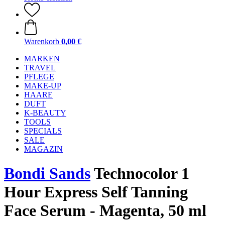
Warenkorb
0,00 €
MARKEN
TRAVEL
PFLEGE
MAKE-UP
HAARE
DUFT
K-BEAUTY
TOOLS
SPECIALS
SALE
MAGAZIN
Bondi Sands
Technocolor 1
Hour Express Self Tanning
Face Serum - Magenta, 50 ml