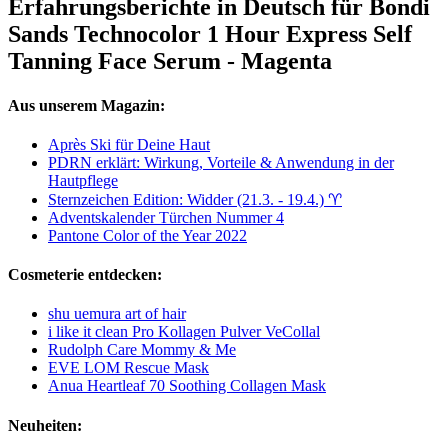
Erfahrungsberichte in Deutsch für Bondi
Sands Technocolor 1 Hour Express Self
Tanning Face Serum - Magenta
Aus unserem Magazin:
Après Ski für Deine Haut
PDRN erklärt: Wirkung, Vorteile & Anwendung in der
Hautpflege
Sternzeichen Edition: Widder (21.3. - 19.4.) ♈︎
Adventskalender Türchen Nummer 4
Pantone Color of the Year 2022
Cosmeterie entdecken:
shu uemura art of hair
i like it clean Pro Kollagen Pulver VeCollal
Rudolph Care Mommy & Me
EVE LOM Rescue Mask
Anua Heartleaf 70 Soothing Collagen Mask
Neuheiten: