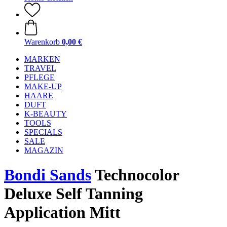
Warenkorb
0,00 €
MARKEN
TRAVEL
PFLEGE
MAKE-UP
HAARE
DUFT
K-BEAUTY
TOOLS
SPECIALS
SALE
MAGAZIN
Bondi Sands
Technocolor
Deluxe Self Tanning
Application Mitt