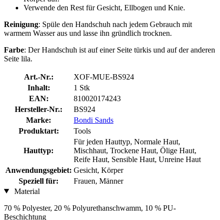
Verwende den Rest für Gesicht, Ellbogen und Knie.
Reinigung
: Spüle den Handschuh nach jedem Gebrauch mit
warmem Wasser aus und lasse ihn gründlich trocknen.
Farbe
: Der Handschuh ist auf einer Seite türkis und auf der anderen
Seite lila.
Art.-Nr.:
XOF-MUE-BS924
Inhalt:
1 Stk
EAN:
810020174243
Hersteller-Nr.:
BS924
Marke:
Bondi Sands
Produktart:
Tools
Für jeden Hauttyp, Normale Haut,
Hauttyp:
Mischhaut, Trockene Haut, Ölige Haut,
Reife Haut, Sensible Haut, Unreine Haut
Anwendungsgebiet:
Gesicht, Körper
Speziell für:
Frauen, Männer
Material
70 % Polyester, 20 % Polyurethanschwamm, 10 % PU-
Beschichtung