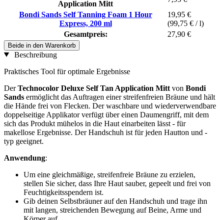
Application Mitt
Bondi Sands Self Tanning Foam 1 Hour
19,95 €
Express, 200 ml
(99,75 € / l)
Gesamtpreis:
27,90 €
Beide in den Warenkorb
Beschreibung
Praktisches Tool für optimale Ergebnisse
Der
Technocolor Deluxe Self Tan Application Mitt
von
Bondi
Sands
ermöglicht das Auftragen einer streifenfreien Bräune und hält
die Hände frei von Flecken. Der waschbare und wiederverwendbare
doppelseitige Applikator verfügt über einen Daumengriff, mit dem
sich das Produkt mühelos in die Haut einarbeiten lässt - für
makellose Ergebnisse. Der Handschuh ist für jeden Hautton und -
typ geeignet.
Anwendung
:
Um eine gleichmäßige, streifenfreie Bräune zu erzielen,
stellen Sie sicher, dass Ihre Haut sauber, gepeelt und frei von
Feuchtigkeitsspendern ist.
Gib deinen Selbstbräuner auf den Handschuh und trage ihn
mit langen, streichenden Bewegung auf Beine, Arme und
Körper auf.