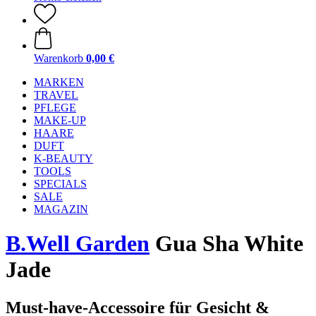
Warenkorb
0,00 €
MARKEN
TRAVEL
PFLEGE
MAKE-UP
HAARE
DUFT
K-BEAUTY
TOOLS
SPECIALS
SALE
MAGAZIN
B.Well Garden
Gua Sha White
Jade
Must-have-Accessoire für Gesicht &