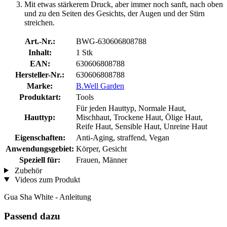
Mit etwas stärkerem Druck, aber immer noch sanft, nach oben
und zu den Seiten des Gesichts, der Augen und der Stirn
streichen.
Art.-Nr.:
BWG-630606808788
Inhalt:
1 Stk
EAN:
630606808788
Hersteller-Nr.:
630606808788
Marke:
B.Well Garden
Produktart:
Tools
Für jeden Hauttyp, Normale Haut,
Hauttyp:
Mischhaut, Trockene Haut, Ölige Haut,
Reife Haut, Sensible Haut, Unreine Haut
Eigenschaften:
Anti-Aging, straffend, Vegan
Anwendungsgebiet:
Körper, Gesicht
Speziell für:
Frauen, Männer
Zubehör
Videos zum Produkt
Gua Sha White - Anleitung
Passend dazu