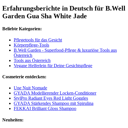
Erfahrungsberichte in Deutsch für B.Well
Garden Gua Sha White Jade
Beliebte Kategorien:
Pflegetools für das Gesicht
Körperpflege-Tools
B.Well Garden - Superfood-Pflege & luxuriöse Tools aus
Österreich
Tools aus Österreich
Vegane Helferlein für Deine Gesichtspflege
Cosmeterie entdecken:
Une Nuit Nomade
GYADA Modellierender Locken-Conditioner
StylPro Radiant Eyes Red Light Goggles
GYADA Stärkendes Shampoo mit Spirulina
FEKKAI Brilliant Gloss Shampoo
Neuheiten: