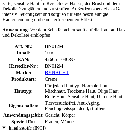
zarte, sensible Haut im Bereich des Halses, der Brust und dem
Dekolleté zu glätten und zu straffen. Außerdem spendet das Gel
intensiv Feuchtigkeit und sorgt so für eine beschleunigte
Hauterneuerung und einen erfrischenden Effekt.
Anwendung
: Vor dem Schlafengehen sanft auf die Haut an Hals
und Dekolleté einklopfen.
Art.-Nr.:
BN012M
Inhalt:
10 ml
EAN:
4260511030897
Hersteller-Nr.:
BN012M
Marke:
BYNACHT
Produktart:
Creme
Für jeden Hauttyp, Normale Haut,
Hauttyp:
Mischhaut, Trockene Haut, Ölige Haut,
Reife Haut, Sensible Haut, Unreine Haut
Tierversuchsfrei, Anti-Aging,
Eigenschaften:
Feuchtigkeitsspendend, straffend
Anwendungsgebiet:
Gesicht, Körper
Speziell für:
Frauen, Männer
Inhaltsstoffe (INCI)