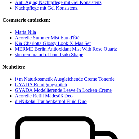
Anti-Aging Nachtpflege mit Gel Konsistenz
Nachtpflege mit Gel Konsistenz
Cosmeterie entdecken:
Maria Nila
Acorelle Summer Mist Eau d'Été
Kia-Charlotta Glossy Look X-Mas Set
MERME Berlin Antioxidant Mist With Rose Quartz
shu uemura art of hair Tsuki Shape
Neuheiten:
i+m Naturkosmetik Ausgleichende Creme Tonerde
GYADA Reinigungsmilch
GYADA Modellierende Leave-In Locken-Creme
Acorelle Refill Mädesüß Deo
dieNikolai Traubenkernöl Fluid Duo