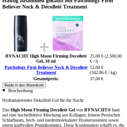
Häufig zusammen gekauft mit Patchology Firm
Believer Neck & Décolleté Treatment
BYNACHT High Moon Firming Decolleté
25,00 €
(2.500,00
Gel, 10 ml
€ / l)
Patchology Firm Believer Neck & Décolleté
12,00 €
Treatment
(342,86 € / kg)
Gesamtpreis:
37,00 €
Beide in den Warenkorb
Beschreibung
Hydratisierendes Dekolleté-Gel für die Nacht
Das
High Moon Firming Decolletè Gel
von
BYNACHT®
baut
auf eine hocheffektive Mischung aus Kollagen, feinem Persischen
Schlafbaum, hoch- und niedermolekularer Hyaluronsäuren sowie
einem kraftvollen Peptidkomplex. Diese Kombination schafft es, die