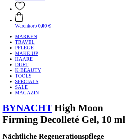
Warenkorb
0,00 €
MARKEN
TRAVEL
PFLEGE
MAKE-UP
HAARE
DUFT
K-BEAUTY
TOOLS
SPECIALS
SALE
MAGAZIN
BYNACHT
High Moon
Firming Decolleté Gel, 10 ml
Nächtliche Regenerationspflege