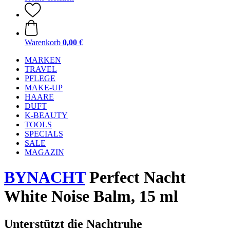
Warenkorb
0,00 €
MARKEN
TRAVEL
PFLEGE
MAKE-UP
HAARE
DUFT
K-BEAUTY
TOOLS
SPECIALS
SALE
MAGAZIN
BYNACHT
Perfect Nacht
White Noise Balm, 15 ml
Unterstützt die Nachtruhe