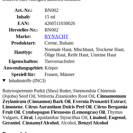
Art.-Nr.:
BN002
Inhalt:
15 ml
EAN:
4260511030026
Hersteller-Nr.:
BN002
Marke:
BYNACHT
Produktart:
Creme, Balsam
Normale Haut, Mischhaut, Trockene Haut,
Hauttyp:
Ölige Haut, Reife Haut, Unreine Haut
Eigenschaften:
Tierversuchsfrei
Anwendungsgebiet:
Körper
Speziell für:
Frauen, Männer
Inhaltsstoffe (INCI)
Butyrospermum Parkii (Shea) Butter, Simmondsia Chinensis
(Jojoba) Seed Oil, Vetiveria Zizanioides Root Oil,
Cinnamomum
Zeylanicum (Cinnamon) Bark Oil
,
Evernia Prunastri Extract
,
Limonene
,
Citrus Aurantium Dulcis Peel Oil
,
Citrus Bergamia
Fruit Oil
,
Cymbopogon Flexuosus (Lemongras) Oil
, Thymus
Vulgaris,
Citral
, Liquidambar Styraciflua Oil,
Linalool
,
Eugenol
,
Geraniol
,
Cinnamyl Alcohol
, Alcohol,
Benzyl Alcohol