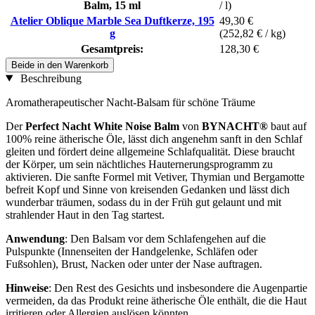
Balm, 15 ml
/ l)
Atelier Oblique Marble Sea Duftkerze, 195
49,30 €
g
(252,82 € / kg)
Gesamtpreis:
128,30 €
Beide in den Warenkorb
Beschreibung
Aromatherapeutischer Nacht-Balsam für schöne Träume
Der
Perfect Nacht White Noise Balm
von
BYNACHT®
baut auf
100% reine ätherische Öle, lässt dich angenehm sanft in den Schlaf
gleiten und fördert deine allgemeine Schlafqualität. Diese braucht
der Körper, um sein nächtliches Hauternerungsprogramm zu
aktivieren. Die sanfte Formel mit Vetiver, Thymian und Bergamotte
befreit Kopf und Sinne von kreisenden Gedanken und lässt dich
wunderbar träumen, sodass du in der Früh gut gelaunt und mit
strahlender Haut in den Tag startest.
Anwendung
: Den Balsam vor dem Schlafengehen auf die
Pulspunkte (Innenseiten der Handgelenke, Schläfen oder
Fußsohlen), Brust, Nacken oder unter der Nase auftragen.
Hinweise
: Den Rest des Gesichts und insbesondere die Augenpartie
vermeiden, da das Produkt reine ätherische Öle enthält, die die Haut
irritieren oder Allergien auslösen könnten.