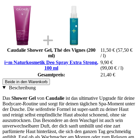
Caudalie Shower Gel, Thé des Vignes (200
11,50 €
(57,50 €
ml)
/ l)
i+m Naturkosmetik Deo Spray Extra Strong,
9,90 €
100 ml
(99,00 € / l)
Gesamtpreis:
21,40 €
Beide in den Warenkorb
Beschreibung
Das
Shower Gel
von
Caudalie
ist das ultimative Upgrade für deine
Bodycare-Routine und sorgt für deinen täglichen Spa-Moment unter
der Dusche. Die seifenfreie Formel ist super-sanft zu deiner Haut
und reinigt selbst empfindliche Haut absolut schonend, ohne sie
auszutrocknen. Das Besondere an dem Waschgel ist auch sein
unverwechselbarer Duft, der dich sanft umhüllt und eine zart
parfümierte Haut hinterlässt, die sich den ganzen Tag geschmeidig
anfühlt. Egal ob als Wachmacher am Morgen oder zum Relaxen am