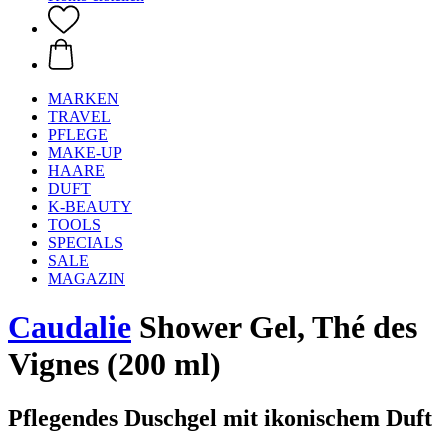
MARKEN
TRAVEL
PFLEGE
MAKE-UP
HAARE
DUFT
K-BEAUTY
TOOLS
SPECIALS
SALE
MAGAZIN
Caudalie
Shower Gel, Thé des
Vignes (200 ml)
Pflegendes Duschgel mit ikonischem Duft