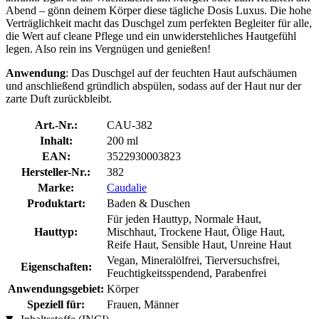
Abend – gönn deinem Körper diese tägliche Dosis Luxus. Die hohe
Verträglichkeit macht das Duschgel zum perfekten Begleiter für alle,
die Wert auf cleane Pflege und ein unwiderstehliches Hautgefühl
legen. Also rein ins Vergnügen und genießen!
Anwendung
: Das Duschgel auf der feuchten Haut aufschäumen
und anschließend gründlich abspülen, sodass auf der Haut nur der
zarte Duft zurückbleibt.
Art.-Nr.:
CAU-382
Inhalt:
200 ml
EAN:
3522930003823
Hersteller-Nr.:
382
Marke:
Caudalie
Produktart:
Baden & Duschen
Für jeden Hauttyp, Normale Haut,
Hauttyp:
Mischhaut, Trockene Haut, Ölige Haut,
Reife Haut, Sensible Haut, Unreine Haut
Vegan, Mineralölfrei, Tierversuchsfrei,
Eigenschaften:
Feuchtigkeitsspendend, Parabenfrei
Anwendungsgebiet:
Körper
Speziell für:
Frauen, Männer