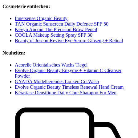
Cosmeterie entdecken:
Innersense Organic Beauty
TAN Organic Sunscreen Daily Defence SPF 50
Kevyn Aucoin The Precision Brow Pencil
COOLA Makeup Setting Spray SPF 30
Beauty of Joseon Revive Eye Serum Ginseng + Retinal
Neuheiten:
Acorelle Orientalisches Wachs Tiegel
Evolve Organic Beauty Enzyme + Vitamin C Cleanser
Powder
GYADA Modellierendes Locken Co-Wash
Evolve Organic Beauty Timeless Renewal Hand Cream
Kérastase Densifique Daily Care Shampoo For Men