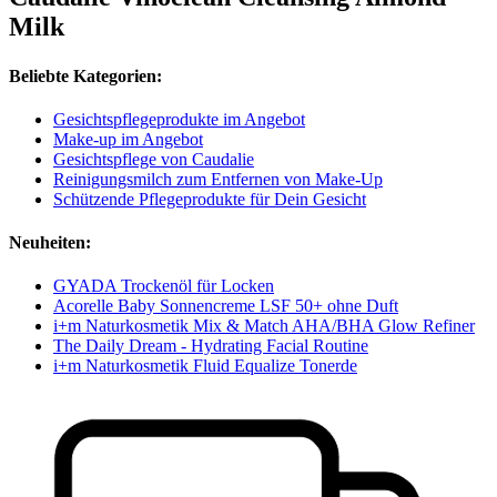
Milk
Beliebte Kategorien:
Gesichtspflegeprodukte im Angebot
Make-up im Angebot
Gesichtspflege von Caudalie
Reinigungsmilch zum Entfernen von Make-Up
Schützende Pflegeprodukte für Dein Gesicht
Neuheiten:
GYADA Trockenöl für Locken
Acorelle Baby Sonnencreme LSF 50+ ohne Duft
i+m Naturkosmetik Mix & Match AHA/BHA Glow Refiner
The Daily Dream - Hydrating Facial Routine
i+m Naturkosmetik Fluid Equalize Tonerde