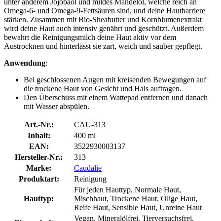
unter anderem Jojobaöl und mildes Mandelöl, welche reich an
Omega-6- und Omega-9-Fettsäuren sind, und deine Hautbarriere
stärken. Zusammen mit Bio-Sheabutter und Kornblumenextrakt
wird deine Haut auch intensiv genährt und geschützt. Außerdem
bewahrt die Reinigungsmilch deine Haut aktiv vor dem
Austrocknen und hinterlässt sie zart, weich und sauber gepflegt.
Anwendung
:
Bei geschlossenen Augen mit kreisenden Bewegungen auf
die trockene Haut von Gesicht und Hals auftragen.
Den Überschuss mit einem Wattepad entfernen und danach
mit Wasser abspülen.
Art.-Nr.:
CAU-313
Inhalt:
400 ml
EAN:
3522930003137
Hersteller-Nr.:
313
Marke:
Caudalie
Produktart:
Reinigung
Für jeden Hauttyp, Normale Haut,
Hauttyp:
Mischhaut, Trockene Haut, Ölige Haut,
Reife Haut, Sensible Haut, Unreine Haut
Vegan, Mineralölfrei, Tierversuchsfrei,