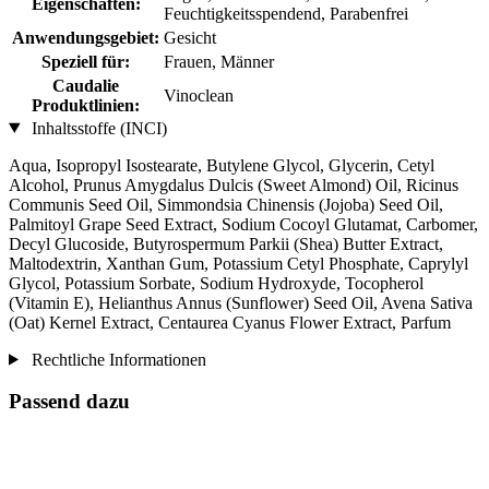
Eigenschaften:
Feuchtigkeitsspendend, Parabenfrei
Anwendungsgebiet:
Gesicht
Speziell für:
Frauen, Männer
Caudalie
Vinoclean
Produktlinien:
Inhaltsstoffe (INCI)
Aqua, Isopropyl Isostearate, Butylene Glycol, Glycerin, Cetyl
Alcohol, Prunus Amygdalus Dulcis (Sweet Almond) Oil, Ricinus
Communis Seed Oil, Simmondsia Chinensis (Jojoba) Seed Oil,
Palmitoyl Grape Seed Extract, Sodium Cocoyl Glutamat, Carbomer,
Decyl Glucoside, Butyrospermum Parkii (Shea) Butter Extract,
Maltodextrin, Xanthan Gum, Potassium Cetyl Phosphate, Caprylyl
Glycol, Potassium Sorbate, Sodium Hydroxyde, Tocopherol
(Vitamin E), Helianthus Annus (Sunflower) Seed Oil, Avena Sativa
(Oat) Kernel Extract, Centaurea Cyanus Flower Extract, Parfum
Rechtliche Informationen
Passend dazu