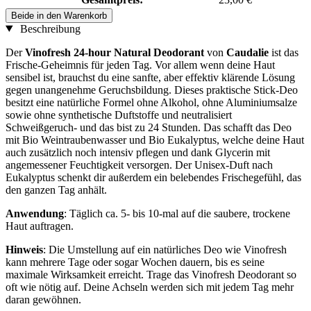
Beide in den Warenkorb
Beschreibung
Der
Vinofresh 24-hour Natural Deodorant
von
Caudalie
ist das
Frische-Geheimnis für jeden Tag. Vor allem wenn deine Haut
sensibel ist, brauchst du eine sanfte, aber effektiv klärende Lösung
gegen unangenehme Geruchsbildung. Dieses praktische Stick-Deo
besitzt eine natürliche Formel ohne Alkohol, ohne Aluminiumsalze
sowie ohne synthetische Duftstoffe und neutralisiert
Schweißgeruch- und das bist zu 24 Stunden. Das schafft das Deo
mit Bio Weintraubenwasser und Bio Eukalyptus, welche deine Haut
auch zusätzlich noch intensiv pflegen und dank Glycerin mit
angemessener Feuchtigkeit versorgen. Der Unisex-Duft nach
Eukalyptus schenkt dir außerdem ein belebendes Frischegefühl, das
den ganzen Tag anhält.
Anwendung
: Täglich ca. 5- bis 10-mal auf die saubere, trockene
Haut auftragen.
Hinweis
: Die Umstellung auf ein natürliches Deo wie Vinofresh
kann mehrere Tage oder sogar Wochen dauern, bis es seine
maximale Wirksamkeit erreicht. Trage das Vinofresh Deodorant so
oft wie nötig auf. Deine Achseln werden sich mit jedem Tag mehr
daran gewöhnen.