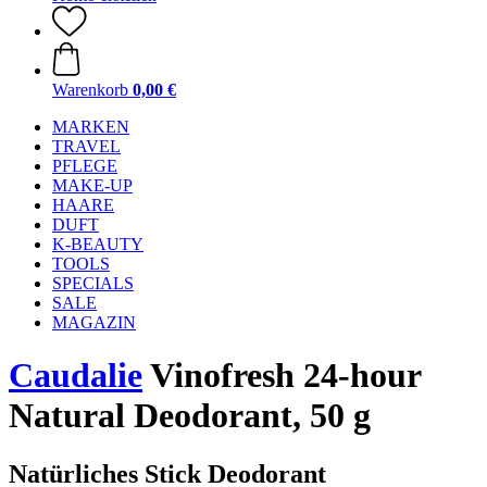
Warenkorb
0,00 €
MARKEN
TRAVEL
PFLEGE
MAKE-UP
HAARE
DUFT
K-BEAUTY
TOOLS
SPECIALS
SALE
MAGAZIN
Caudalie
Vinofresh 24-hour
Natural Deodorant, 50 g
Natürliches Stick Deodorant