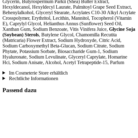
Glycerin, Butyrospermum Parkii (Shea) Butter Extract,
Hexyldecanol, Hexyldecyl Laurate, Palmitoyl Grape Seed Extract,
Behenylalkohol, Glyceryl Stearate, Acrylates C10-30 Alkyl Acrylate
Crosspolymer, Erythritol, Lecithin, Mannitol, Tocopherol (Vitamin
E), Caprylyl Glycol, Helianthus Annus (Sunflower) Seed Oil,
Xanthan Gum, Sodium Benzoate, Vitis Vinifera Juice,
Glycine Soja
(Soybean) Sterols
, Butylene Glycol, Chamomilla Recutita
(Matricaria) Flower Extract, Sodium Hydroxyde, Citric Acid,
Sodium Carboxymethyl Beta-Glucan, Sodium Citrate, Sodium
Phytate, Potassium Sorbate, Biosaccharide Gum-1, Sodium
Hyaluronate, Sodium Levulinate, Glyceryl Caprylate, Homarine
Hci, Sodium Anisate, Alcohol, Acetyl Tetrapeptide-15, Parfum
Im Cosmeterie Store erhältlich
Rechtliche Informationen
Passend dazu