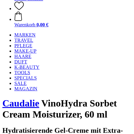
Warenkorb
0,00 €
MARKEN
TRAVEL
PFLEGE
MAKE-UP
HAARE
DUFT
K-BEAUTY
TOOLS
SPECIALS
SALE
MAGAZIN
Caudalie
VinoHydra Sorbet
Cream Moisturizer, 60 ml
Hydratisierende Gel-Creme mit Extra-