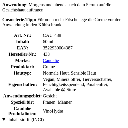
Anwendung
: Morgens und abends nach dem Serum auf die
Gesichtshaut auftragen.
Cosmeterie-Tipp:
Für noch mehr Frische lege die Creme vor der
Anwendung in den Kühlschrank.
Art.-Nr.:
CAU-438
Inhalt:
60 ml
EAN:
3522930004387
Hersteller-Nr.:
438
Marke:
Caudalie
Produktart:
Creme
Hauttyp:
Normale Haut, Sensible Haut
Vegan, Mineralölfrei, Tierversuchsfrei,
Eigenschaften:
Feuchtigkeitsspendend, Parabenfrei,
Available @ Store
Anwendungsgebiet:
Gesicht
Speziell für:
Frauen, Männer
Caudalie
VinoHydra
Produktlinien:
Inhaltsstoffe (INCI)