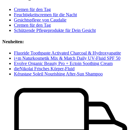
Cremen für den Tag
Feuchtigkeitscremen für die Nacht
Gesichtspflege von Caudalie
Cremen für den Tag
Schützende Pflegeprodukte für Dein Gesicht
Neuheiten:
Fluoride Toothpaste Activated Charcoal & Hydroxyapatite
i+m Naturkosmetik Mix & Match Daily UV-Fluid SPF 50
Evolve Organic Beauty Pro + Ectoin Soothing Cream
dieNikolai Frisches Körper-Fluid
Kérastase Soleil Nourishing After-Sun Shampoo