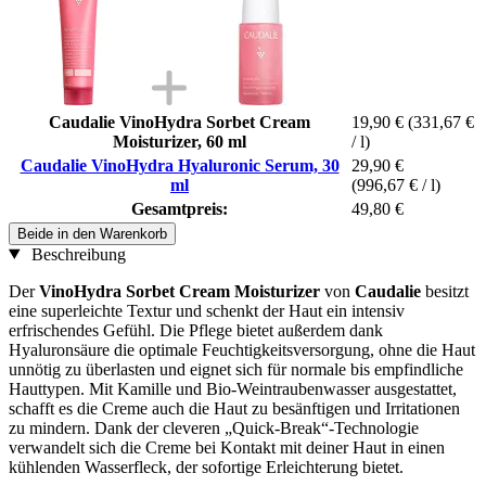
Caudalie VinoHydra Sorbet Cream
19,90 €
(331,67 €
Moisturizer, 60 ml
/ l)
Caudalie VinoHydra Hyaluronic Serum, 30
29,90 €
ml
(996,67 € / l)
Gesamtpreis:
49,80 €
Beide in den Warenkorb
Beschreibung
Der
VinoHydra Sorbet Cream Moisturizer
von
Caudalie
besitzt
eine superleichte Textur und schenkt der Haut ein intensiv
erfrischendes Gefühl. Die Pflege bietet außerdem dank
Hyaluronsäure die optimale Feuchtigkeitsversorgung, ohne die Haut
unnötig zu überlasten und eignet sich für normale bis empfindliche
Hauttypen. Mit Kamille und Bio-Weintraubenwasser ausgestattet,
schafft es die Creme auch die Haut zu besänftigen und Irritationen
zu mindern. Dank der cleveren „Quick-Break“-Technologie
verwandelt sich die Creme bei Kontakt mit deiner Haut in einen
kühlenden Wasserfleck, der sofortige Erleichterung bietet.