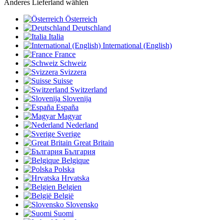
Anderes Lieferland wählen
Österreich
Deutschland
Italia
International (English)
France
Schweiz
Svizzera
Suisse
Switzerland
Slovenija
España
Magyar
Nederland
Sverige
Great Britain
България
Belgique
Polska
Hrvatska
Belgien
België
Slovensko
Suomi