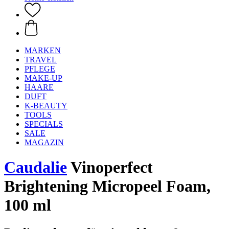
MARKEN
TRAVEL
PFLEGE
MAKE-UP
HAARE
DUFT
K-BEAUTY
TOOLS
SPECIALS
SALE
MAGAZIN
Caudalie
Vinoperfect
Brightening Micropeel Foam,
100 ml