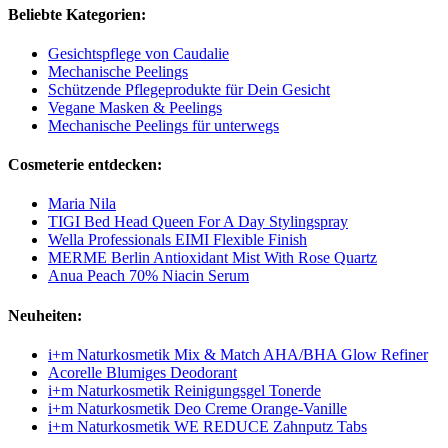
Beliebte Kategorien:
Gesichtspflege von Caudalie
Mechanische Peelings
Schützende Pflegeprodukte für Dein Gesicht
Vegane Masken & Peelings
Mechanische Peelings für unterwegs
Cosmeterie entdecken:
Maria Nila
TIGI Bed Head Queen For A Day Stylingspray
Wella Professionals EIMI Flexible Finish
MERME Berlin Antioxidant Mist With Rose Quartz
Anua Peach 70% Niacin Serum
Neuheiten:
i+m Naturkosmetik Mix & Match AHA/BHA Glow Refiner
Acorelle Blumiges Deodorant
i+m Naturkosmetik Reinigungsgel Tonerde
i+m Naturkosmetik Deo Creme Orange-Vanille
i+m Naturkosmetik WE REDUCE Zahnputz Tabs