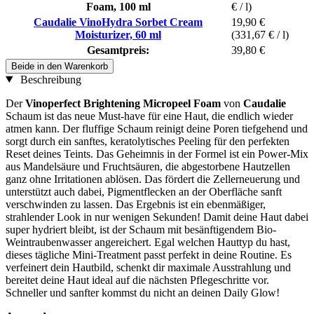
Foam, 100 ml
€ / l)
Caudalie VinoHydra Sorbet Cream
19,90 €
Moisturizer, 60 ml
(331,67 € / l)
Gesamtpreis:
39,80 €
Beide in den Warenkorb
Beschreibung
Der
Vinoperfect Brightening Micropeel Foam
von
Caudalie
Schaum ist das neue Must-have für eine Haut, die endlich wieder
atmen kann. Der fluffige Schaum reinigt deine Poren tiefgehend und
sorgt durch ein sanftes, keratolytisches Peeling für den perfekten
Reset deines Teints. Das Geheimnis in der Formel ist ein Power-Mix
aus Mandelsäure und Fruchtsäuren, die abgestorbene Hautzellen
ganz ohne Irritationen ablösen. Das fördert die Zellerneuerung und
unterstützt auch dabei, Pigmentflecken an der Oberfläche sanft
verschwinden zu lassen. Das Ergebnis ist ein ebenmäßiger,
strahlender Look in nur wenigen Sekunden! Damit deine Haut dabei
super hydriert bleibt, ist der Schaum mit besänftigendem Bio-
Weintraubenwasser angereichert. Egal welchen Hauttyp du hast,
dieses tägliche Mini-Treatment passt perfekt in deine Routine. Es
verfeinert dein Hautbild, schenkt dir maximale Ausstrahlung und
bereitet deine Haut ideal auf die nächsten Pflegeschritte vor.
Schneller und sanfter kommst du nicht an deinen Daily Glow!