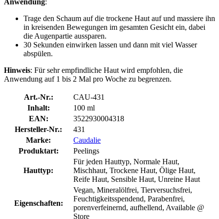
Anwendung
:
Trage den Schaum auf die trockene Haut auf und massiere ihn
in kreisenden Bewegungen im gesamten Gesicht ein, dabei
die Augenpartie aussparen.
30 Sekunden einwirken lassen und dann mit viel Wasser
abspülen.
Hinweis
: Für sehr empfindliche Haut wird empfohlen, die
Anwendung auf 1 bis 2 Mal pro Woche zu begrenzen.
Art.-Nr.:
CAU-431
Inhalt:
100 ml
EAN:
3522930004318
Hersteller-Nr.:
431
Marke:
Caudalie
Produktart:
Peelings
Für jeden Hauttyp, Normale Haut,
Hauttyp:
Mischhaut, Trockene Haut, Ölige Haut,
Reife Haut, Sensible Haut, Unreine Haut
Vegan, Mineralölfrei, Tierversuchsfrei,
Feuchtigkeitsspendend, Parabenfrei,
Eigenschaften:
porenverfeinernd, aufhellend, Available @
Store