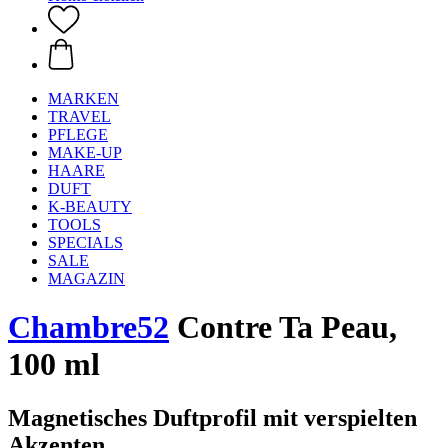
MARKEN
TRAVEL
PFLEGE
MAKE-UP
HAARE
DUFT
K-BEAUTY
TOOLS
SPECIALS
SALE
MAGAZIN
Chambre52
Contre Ta Peau,
100 ml
Magnetisches Duftprofil mit verspielten
Akzenten