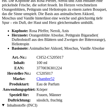
ein. Die Kopfnote aus Rosa Pfeffer, Neroli und Anis entfaltet eine
prickelnde Frische, die sofort fesselt. Im Herzen verschmelzen
Orangenblüten, Petitgrain und Heliotropin zu einem zarten Bouquet,
das die Sinne umspielt. Die Basis aus animalischem Akkord,
Moschus und Vanille hinterlässt eine weiche und gleichzeitig tiefe
Spur – ein Duft, der Haut und Herz gleichermaßen umhüllt.
Kopfnote:
Rosa Pfeffer, Neroli, Anis
Herznote:
Orangenblüte Absolue, Petitgrain Bigaradier(
Duftrohstoff aus den Blättern und Zweigen der Bitterorange),
Heliotropin
Basisnote:
Animalischer Akkord, Moschus, Vanille Absolue
Art.-Nr.:
CH52-C5205017
Inhalt:
100 ml
EAN:
3770036301224
Hersteller-Nr.:
C5205017
Marke:
Chambre52
Produktart:
Eau de Parfum
Anwendungsgebiet:
Körper
Speziell für:
Frauen, Männer
Duftrichtung:
süsslich, fruchtig
Inhaltsstoffe (INCI)