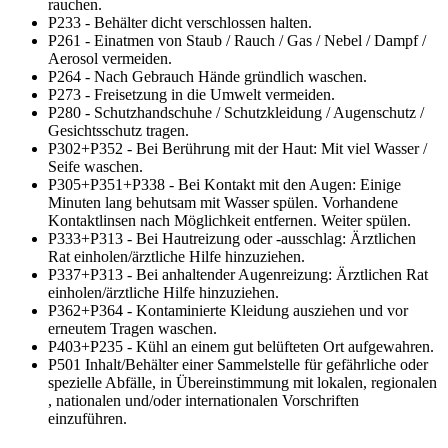
rauchen.
P233 - Behälter dicht verschlossen halten.
P261 - Einatmen von Staub / Rauch / Gas / Nebel / Dampf /
Aerosol vermeiden.
P264 - Nach Gebrauch Hände gründlich waschen.
P273 - Freisetzung in die Umwelt vermeiden.
P280 - Schutzhandschuhe / Schutzkleidung / Augenschutz /
Gesichtsschutz tragen.
P302+P352 - Bei Berührung mit der Haut: Mit viel Wasser /
Seife waschen.
P305+P351+P338 - Bei Kontakt mit den Augen: Einige
Minuten lang behutsam mit Wasser spülen. Vorhandene
Kontaktlinsen nach Möglichkeit entfernen. Weiter spülen.
P333+P313 - Bei Hautreizung oder -ausschlag: Ärztlichen
Rat einholen/ärztliche Hilfe hinzuziehen.
P337+P313 - Bei anhaltender Augenreizung: Ärztlichen Rat
einholen/ärztliche Hilfe hinzuziehen.
P362+P364 - Kontaminierte Kleidung ausziehen und vor
erneutem Tragen waschen.
P403+P235 - Kühl an einem gut belüfteten Ort aufgewahren.
P501 Inhalt/Behälter einer Sammelstelle für gefährliche oder
spezielle Abfälle, in Übereinstimmung mit lokalen, regionalen
, nationalen und/oder internationalen Vorschriften
einzuführen.