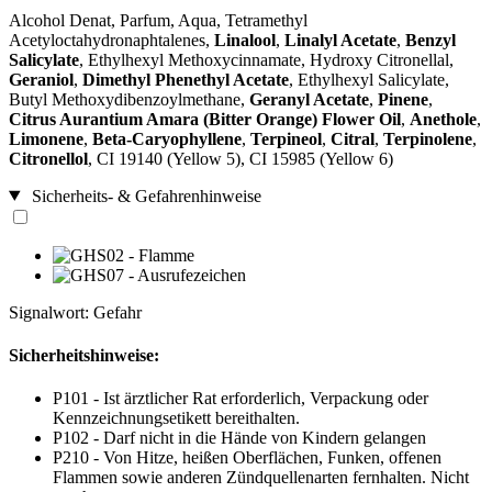
Alcohol Denat, Parfum, Aqua, Tetramethyl
Acetyloctahydronaphtalenes,
Linalool
,
Linalyl Acetate
,
Benzyl
Salicylate
, Ethylhexyl Methoxycinnamate, Hydroxy Citronellal,
Geraniol
,
Dimethyl Phenethyl Acetate
, Ethylhexyl Salicylate,
Butyl Methoxydibenzoylmethane,
Geranyl Acetate
,
Pinene
,
Citrus Aurantium Amara (Bitter Orange) Flower Oil
,
Anethole
,
Limonene
,
Beta-Caryophyllene
,
Terpineol
,
Citral
,
Terpinolene
,
Citronellol
, CI 19140 (Yellow 5), CI 15985 (Yellow 6)
Sicherheits- & Gefahrenhinweise
Signalwort: Gefahr
Sicherheitshinweise:
P101 - Ist ärztlicher Rat erforderlich, Verpackung oder
Kennzeichnungsetikett bereithalten.
P102 - Darf nicht in die Hände von Kindern gelangen
P210 - Von Hitze, heißen Oberflächen, Funken, offenen
Flammen sowie anderen Zündquellenarten fernhalten. Nicht