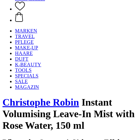
MARKEN
TRAVEL
PFLEGE
MAKE-UP
HAARE
DUFT
K-BEAUTY
TOOLS
SPECIALS
SALE
MAGAZIN
Christophe Robin
Instant
Volumising Leave-In Mist with
Rose Water, 150 ml