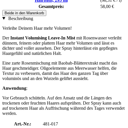
Hairbath, 295 ml
(98,31 € / l)
Gesamtpreis:
58,00 €
Beide in den Warenkorb
Beschreibung
Verleihe Deinem Haar mehr Volumen!
Der
Instant Volumising Leave-In Mist
mit Rosenwasser verleiht
dünnem, feinem oder plattem Haar mehr Volumen und lässt es
dichter und voller aussehen. Der Spray hinterlässt ein gepflegtes
Haargefühl und natürlichen Halt.
Eine zarte Rosenmischung mit Baobab-Blätterextrakt macht das
Haar geschmeidiger. Oligoelemente aus Meerwasser helfen, die
Textur zu verbessern, damit das Haar den ganzen Tag über
voluminös und an den Wurzeln geliftet aussieht.
Anwendung
:
Vor Gebrauch schütteln. Auf den Ansatz und die Längen des
trockenen oder feuchten Haares aufsprühen. Der Spray kann auch
auf trockenem Haar als Auffrischung während des Tages verwendet
werden.
Art.-Nr.:
481-017