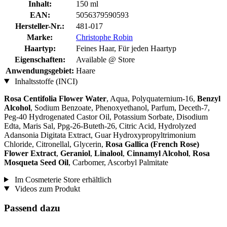
Inhalt:
150 ml
EAN:
5056379590593
Hersteller-Nr.:
481-017
Marke:
Christophe Robin
Haartyp:
Feines Haar, Für jeden Haartyp
Eigenschaften:
Available @ Store
Anwendungsgebiet:
Haare
Inhaltsstoffe (INCI)
Rosa Centifolia Flower Water
, Aqua, Polyquaternium-16,
Benzyl
Alcohol
, Sodium Benzoate, Phenoxyethanol, Parfum, Deceth-7,
Peg-40 Hydrogenated Castor Oil, Potassium Sorbate, Disodium
Edta, Maris Sal, Ppg-26-Buteth-26, Citric Acid, Hydrolyzed
Adansonia Digitata Extract, Guar Hydroxypropyltrimonium
Chloride, Citronellal, Glycerin,
Rosa Gallica (French Rose)
Flower Extract
,
Geraniol
,
Linalool
,
Cinnamyl Alcohol
,
Rosa
Mosqueta Seed Oil
, Carbomer, Ascorbyl Palmitate
Im Cosmeterie Store erhältlich
Videos zum Produkt
Passend dazu