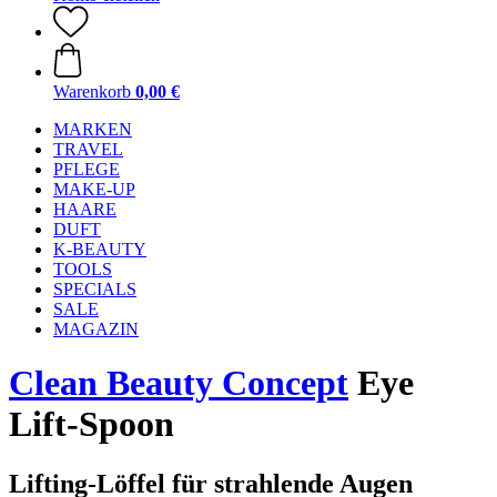
Warenkorb
0,00 €
MARKEN
TRAVEL
PFLEGE
MAKE-UP
HAARE
DUFT
K-BEAUTY
TOOLS
SPECIALS
SALE
MAGAZIN
Clean Beauty Concept
Eye
Lift-Spoon
Lifting-Löffel für strahlende Augen