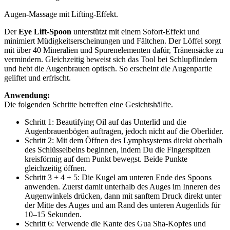
Augen-Massage mit Lifting-Effekt.
Der
Eye Lift-Spoon
unterstützt mit einem Sofort-Effekt und
minimiert Müdigkeitserscheinungen und Fältchen. Der Löffel sorgt
mit über 40 Mineralien und Spurenelementen dafür, Tränensäcke zu
vermindern. Gleichzeitig beweist sich das Tool bei Schlupflindern
und hebt die Augenbrauen optisch. So erscheint die Augenpartie
geliftet und erfrischt.
Anwendung:
Die folgenden Schritte betreffen eine Gesichtshälfte.
Schritt 1: Beautifying Oil auf das Unterlid und die
Augenbrauenbögen auftragen, jedoch nicht auf die Oberlider.
Schritt 2: Mit dem Öffnen des Lymphsystems direkt oberhalb
des Schlüsselbeins beginnen, indem Du die Fingerspitzen
kreisförmig auf dem Punkt bewegst. Beide Punkte
gleichzeitig öffnen.
Schritt 3 + 4 + 5: Die Kugel am unteren Ende des Spoons
anwenden. Zuerst damit unterhalb des Auges im Inneren des
Augenwinkels drücken, dann mit sanftem Druck direkt unter
der Mitte des Auges und am Rand des unteren Augenlids für
10–15 Sekunden.
Schritt 6: Verwende die Kante des Gua Sha-Kopfes und