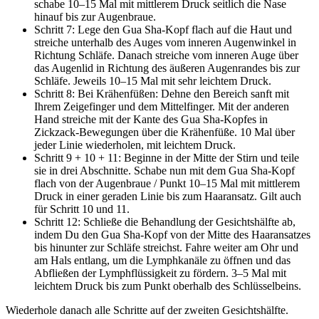
schabe 10–15 Mal mit mittlerem Druck seitlich die Nase
hinauf bis zur Augenbraue.
Schritt 7: Lege den Gua Sha-Kopf flach auf die Haut und
streiche unterhalb des Auges vom inneren Augenwinkel in
Richtung Schläfe. Danach streiche vom inneren Auge über
das Augenlid in Richtung des äußeren Augenrandes bis zur
Schläfe. Jeweils 10–15 Mal mit sehr leichtem Druck.
Schritt 8: Bei Krähenfüßen: Dehne den Bereich sanft mit
Ihrem Zeigefinger und dem Mittelfinger. Mit der anderen
Hand streiche mit der Kante des Gua Sha-Kopfes in
Zickzack-Bewegungen über die Krähenfüße. 10 Mal über
jeder Linie wiederholen, mit leichtem Druck.
Schritt 9 + 10 + 11: Beginne in der Mitte der Stirn und teile
sie in drei Abschnitte. Schabe nun mit dem Gua Sha-Kopf
flach von der Augenbraue / Punkt 10–15 Mal mit mittlerem
Druck in einer geraden Linie bis zum Haaransatz. Gilt auch
für Schritt 10 und 11.
Schritt 12: Schließe die Behandlung der Gesichtshälfte ab,
indem Du den Gua Sha-Kopf von der Mitte des Haaransatzes
bis hinunter zur Schläfe streichst. Fahre weiter am Ohr und
am Hals entlang, um die Lymphkanäle zu öffnen und das
Abfließen der Lymphflüssigkeit zu fördern. 3–5 Mal mit
leichtem Druck bis zum Punkt oberhalb des Schlüsselbeins.
Wiederhole danach alle Schritte auf der zweiten Gesichtshälfte.