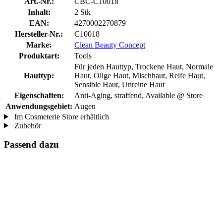
Art.-Nr.:
CBC-C10018
Inhalt:
2 Stk
EAN:
4270002270879
Hersteller-Nr.:
C10018
Marke:
Clean Beauty Concept
Produktart:
Tools
Für jeden Hauttyp, Trockene Haut, Normale
Hauttyp:
Haut, Ölige Haut, Mischhaut, Reife Haut,
Sensible Haut, Unreine Haut
Eigenschaften:
Anti-Aging, straffend, Available @ Store
Anwendungsgebiet:
Augen
Im Cosmeterie Store erhältlich
Zubehör
Passend dazu