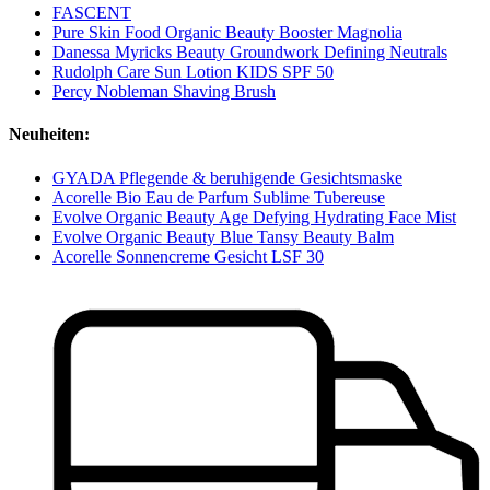
FASCENT
Pure Skin Food Organic Beauty Booster Magnolia
Danessa Myricks Beauty Groundwork Defining Neutrals
Rudolph Care Sun Lotion KIDS SPF 50
Percy Nobleman Shaving Brush
Neuheiten:
GYADA Pflegende & beruhigende Gesichtsmaske
Acorelle Bio Eau de Parfum Sublime Tubereuse
Evolve Organic Beauty Age Defying Hydrating Face Mist
Evolve Organic Beauty Blue Tansy Beauty Balm
Acorelle Sonnencreme Gesicht LSF 30