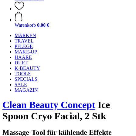
Warenkorb
0,00 €
MARKEN
TRAVEL
PFLEGE
MAKE-UP
HAARE
DUFT
K-BEAUTY
TOOLS
SPECIALS
SALE
MAGAZIN
Clean Beauty Concept
Ice
Spoon Cryo Facial, 2 Stk
Massage-Tool für kühlende Effekte