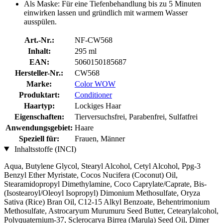
Als Maske: Für eine Tiefenbehandlung bis zu 5 Minuten
einwirken lassen und gründlich mit warmem Wasser
ausspülen.
Art.-Nr.:
NF-CW568
Inhalt:
295 ml
EAN:
5060150185687
Hersteller-Nr.:
CW568
Marke:
Color WOW
Produktart:
Conditioner
Haartyp:
Lockiges Haar
Eigenschaften:
Tierversuchsfrei, Parabenfrei, Sulfatfrei
Anwendungsgebiet:
Haare
Speziell für:
Frauen, Männer
Inhaltsstoffe (INCI)
Aqua, Butylene Glycol, Stearyl Alcohol, Cetyl Alcohol, Ppg-3
Benzyl Ether Myristate, Cocos Nucifera (Coconut) Oil,
Stearamidopropyl Dimethylamine, Coco Caprylate/Caprate, Bis-
(Isostearoyl/Oleoyl Isopropyl) Dimonium Methosulfate, Oryza
Sativa (Rice) Bran Oil, C12-15 Alkyl Benzoate, Behentrimonium
Methosulfate, Astrocaryum Murumuru Seed Butter, Cetearylalcohol,
Polyquaternium-37, Sclerocarya Birrea (Marula) Seed Oil, Dimer