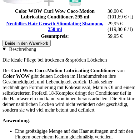
Color WOW Curl Wow Coco-Motion
30,00 €
Lubricating Conditioner, 295 ml
(101,69 € / l)
Neofollics Hair Growth Stimulating Shampoo,
29,95 €
250 ml
(119,80 € / l)
Gesamtpreis:
59,95 €
Beide in den Warenkorb
Beschreibung
Die ideale Pflege bei trockenen & spröden Löckchen
Der
Curl Wow Coco-Motion Lubricating Conditioner
von
Color WOW
gibt deinen Locken im Handumdrehen ihre
Geschmeidigkeit und Lebendigkeit zurück. Dank seiner
reichhaltigen Formulierung mit Kokosnussöl, Marula-Öl und einem
selbstkreierten Profaxil 18-Komplex dringt der Conditioner tief in
die Haarfaser ein und kann von innen heraus arbeiten. Die Struktur
deiner natürlichen Locken wird nicht verändert oder geschädigt,
sondern sie wird viel mehr betont und definiert.
Anwendung
:
Eine großzügige Menge auf das Haar auftragen und mit den
Fingern oder einem Kamm gleichmäßig verteilen.