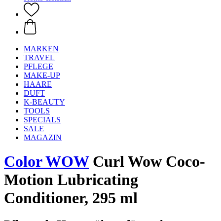
MARKEN
TRAVEL
PFLEGE
MAKE-UP
HAARE
DUFT
K-BEAUTY
TOOLS
SPECIALS
SALE
MAGAZIN
Color WOW
Curl Wow Coco-
Motion Lubricating
Conditioner, 295 ml