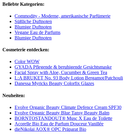
Beliebte Kategorien:
Commodity - Moderne, amerikanische Parfümerie
Süßliche Duftnoten
Blumige Duftnoten
Vegane Eau de Parfums
Blumige Duftnoten
Cosmeterie entdecken:
Color WOW
GYADA Pflegende & beruhigende Gesichtsmaske
Facial Spray with Aloe, Cucumber & Green Tea
L:A BRUKET No. 93 Body Lotion Bergamot/Patchouli
Danessa Myricks Beauty Colorfix Glazes
Neuheiten:
Evolve Organic Beauty Climate Defence Cream SPF30
Evolve Organic Beauty Blue Tansy Beauty Balm
BORNTOSTANDOUT® Musc X Eau de Toilette
Acorelle Bio Eau de Parfum Douceur Vanillée
dieNikolai AOX® OPC Präparat Bio