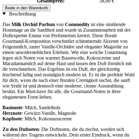
Gesamtpreis:
58,00 €
Beide in den Warenkorb
Beschreibung
Das
Milk Orchid Parfum
von
Commodity
ist eine strahlende
Hommage an die Sanftheit und wurde in Zusammenarbeit mit der
Duftexpertin Emma von Perfumerism kreiert. Diese florale
Gourmand-Komposition verschmilzt schimmernde Akzente von
Feigenmilch, zarter Vanille-Orchidee und eleganter Magnolie zu
einem unwiderstehlichen Erlebnis. Wie eine weiche Umarmung
legen sich Noten von warmer Baumwolle, Kokoscreme und
Macadamiamilch auf deine Haut und lassen den Duft förmlich mit
dir verschmelzen. Das Ergebnis ist ein Duft, der gleichzeitig
leuchtend luftig und nostalgisch modern ist. Er ist die perfekte Wahl
für dich, wenn du nach einer floralen Cremigkeit suchst, die sanft
wie Seide ist und dennoch eine moderne, cleane Ausstrahlung
besitzt. Ein Must-have für alle, die Gourmand-Noten in ihrer
elegantesten Form lieben.
Basisnote
: Milch, Sandelholz
Herznote
: Gewürz-Vanille, Magnolie
Kopfnote
: Milch, Kokosnusscreme
Zu den Dufnoten
: Die Duftnoten, die du riechst, werden sich
während des Tragens entwickeln. Dein erster Eindruck, wenn du