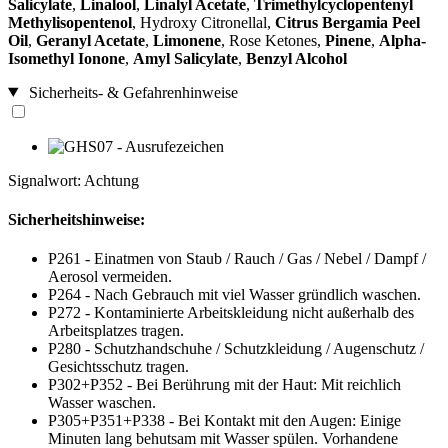
Salicylate
,
Linalool
,
Linalyl Acetate
,
Trimethylcyclopentenyl
Methylisopentenol
, Hydroxy Citronellal,
Citrus Bergamia Peel
Oil
,
Geranyl Acetate
,
Limonene
, Rose Ketones,
Pinene
,
Alpha-
Isomethyl Ionone
,
Amyl Salicylate
,
Benzyl Alcohol
Sicherheits- & Gefahrenhinweise
Signalwort: Achtung
Sicherheitshinweise:
P261 - Einatmen von Staub / Rauch / Gas / Nebel / Dampf /
Aerosol vermeiden.
P264 - Nach Gebrauch mit viel Wasser gründlich waschen.
P272 - Kontaminierte Arbeitskleidung nicht außerhalb des
Arbeitsplatzes tragen.
P280 - Schutzhandschuhe / Schutzkleidung / Augenschutz /
Gesichtsschutz tragen.
P302+P352 - Bei Berührung mit der Haut: Mit reichlich
Wasser waschen.
P305+P351+P338 - Bei Kontakt mit den Augen: Einige
Minuten lang behutsam mit Wasser spülen. Vorhandene