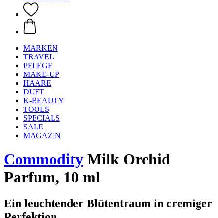
MARKEN
TRAVEL
PFLEGE
MAKE-UP
HAARE
DUFT
K-BEAUTY
TOOLS
SPECIALS
SALE
MAGAZIN
Commodity
Milk Orchid
Parfum, 10 ml
Ein leuchtender Blütentraum in cremiger
Perfektion