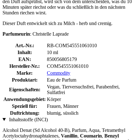
den Duft aufsprühst, wird sich von dem unterscheiden, was du 10
Minuten später riechst oder was du schließlich in den nächsten
Stunden riechen wirst.
Dieser Duft entwickelt sich zu Milch - herb und cremig.
Parfumeurin
: Christelle Laprade
Art.-Nr.:
RB-COM545551061010
Inhalt:
10 ml
EAN:
850056805179
Hersteller-Nr.:
COM545551061010
Marke:
Commodity
Produktart:
Eau de Parfum
Vegan, Tierversuchsfrei, Parabenfrei,
Eigenschaften:
Sulfatfrei
Anwendungsgebiet:
Körper
Speziell für:
Frauen, Männer
Duftrichtung:
blumig, süsslich
Inhaltsstoffe (INCI)
Alcohol Denat (Sd Alcohol 40-B), Parfum, Aqua, Tetramethyl
Acetyloctahydronaphtalenes,
Vanillin
,
Coumarin
,
Benzyl