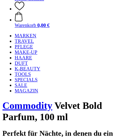
Warenkorb
0,00 €
MARKEN
TRAVEL
PFLEGE
MAKE-UP
HAARE
DUFT
K-BEAUTY
TOOLS
SPECIALS
SALE
MAGAZIN
Commodity
Velvet Bold
Parfum, 100 ml
Perfekt für Nächte, in denen du ein