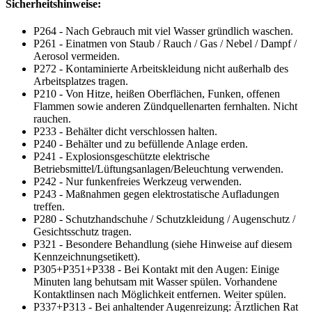
Sicherheitshinweise:
P264 - Nach Gebrauch mit viel Wasser gründlich waschen.
P261 - Einatmen von Staub / Rauch / Gas / Nebel / Dampf /
Aerosol vermeiden.
P272 - Kontaminierte Arbeitskleidung nicht außerhalb des
Arbeitsplatzes tragen.
P210 - Von Hitze, heißen Oberflächen, Funken, offenen
Flammen sowie anderen Zündquellenarten fernhalten. Nicht
rauchen.
P233 - Behälter dicht verschlossen halten.
P240 - Behälter und zu befüllende Anlage erden.
P241 - Explosionsgeschützte elektrische
Betriebsmittel/Lüftungsanlagen/Beleuchtung verwenden.
P242 - Nur funkenfreies Werkzeug verwenden.
P243 - Maßnahmen gegen elektrostatische Aufladungen
treffen.
P280 - Schutzhandschuhe / Schutzkleidung / Augenschutz /
Gesichtsschutz tragen.
P321 - Besondere Behandlung (siehe Hinweise auf diesem
Kennzeichnungsetikett).
P305+P351+P338 - Bei Kontakt mit den Augen: Einige
Minuten lang behutsam mit Wasser spülen. Vorhandene
Kontaktlinsen nach Möglichkeit entfernen. Weiter spülen.
P337+P313 - Bei anhaltender Augenreizung: Ärztlichen Rat