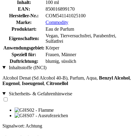
Inhalt:
100 ml
EAN:
850016899170
Hersteller-Nr.:
COM541141025100
Marke:
Commodity
Produktart:
Eau de Parfum
Vegan, Tierversuchsfrei, Parabenfrei,
Eigenschaften:
Sulfatfrei
Anwendungsgebiet:
Körper
Speziell für:
Frauen, Männer
Duftrichtung:
blumig, süsslich
Inhaltsstoffe (INCI)
Alcohol Denat (Sd Alcohol 40-B), Parfum, Aqua,
Benzyl Alcohol
,
Eugenol
,
Isoeugenol
,
Citronellol
Sicherheits- & Gefahrenhinweise
Signalwort: Achtung