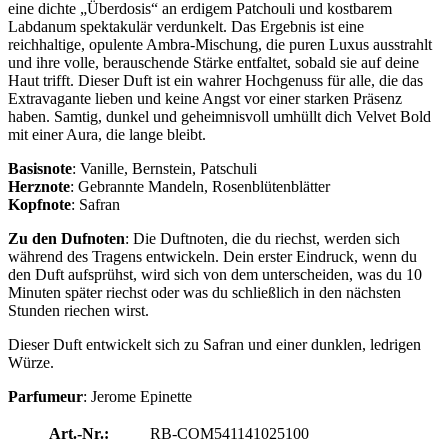
eine dichte „Überdosis“ an erdigem Patchouli und kostbarem
Labdanum spektakulär verdunkelt. Das Ergebnis ist eine
reichhaltige, opulente Ambra-Mischung, die puren Luxus ausstrahlt
und ihre volle, berauschende Stärke entfaltet, sobald sie auf deine
Haut trifft. Dieser Duft ist ein wahrer Hochgenuss für alle, die das
Extravagante lieben und keine Angst vor einer starken Präsenz
haben. Samtig, dunkel und geheimnisvoll umhüllt dich Velvet Bold
mit einer Aura, die lange bleibt.
Basisnote
: Vanille, Bernstein, Patschuli
Herznote
: Gebrannte Mandeln, Rosenblütenblätter
Kopfnote
: Safran
Zu den Dufnoten
: Die Duftnoten, die du riechst, werden sich
während des Tragens entwickeln. Dein erster Eindruck, wenn du
den Duft aufsprühst, wird sich von dem unterscheiden, was du 10
Minuten später riechst oder was du schließlich in den nächsten
Stunden riechen wirst.
Dieser Duft entwickelt sich zu Safran und einer dunklen, ledrigen
Würze.
Parfumeur
: Jerome Epinette
Art.-Nr.:
RB-COM541141025100