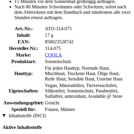
15 Minuten vor dem Sonnenbad großzügig auftragen.
Nach 80 Minuten Schwimmen oder Schwitzen, sofort nach
dem Abtrocknen mit dem Handtuch und mindestens alle zwei
Stunden erneut auftragen.
Art.-Nr.:
ATO-314-075
Inhalt:
17 g
EAN:
850023528742
Hersteller-Nr.:
314-075
Marke:
COOLA
Produktart:
Sonnenschutz
Für jeden Hauttyp, Normale Haut,
Hauttyp:
Mischhaut, Trockene Haut, Ölige Haut,
Reife Haut, Sensible Haut, Unreine Haut
Vegan, Mineralölfrei, Tierversuchsfrei,
Eigenschaften:
Silikonfrei, Sonnenschutz, Parabenfrei,
Sulfatfrei, antioxidant, Available @ Store
Anwendungsgebiet:
Gesicht
Speziell für:
Frauen, Männer
Inhaltsstoffe (INCI)
Aktive Inhaltsstoffe