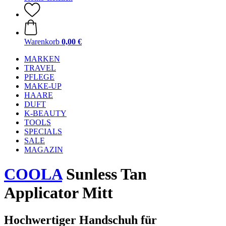
Warenkorb
0,00 €
MARKEN
TRAVEL
PFLEGE
MAKE-UP
HAARE
DUFT
K-BEAUTY
TOOLS
SPECIALS
SALE
MAGAZIN
COOLA
Sunless Tan
Applicator Mitt
Hochwertiger Handschuh für