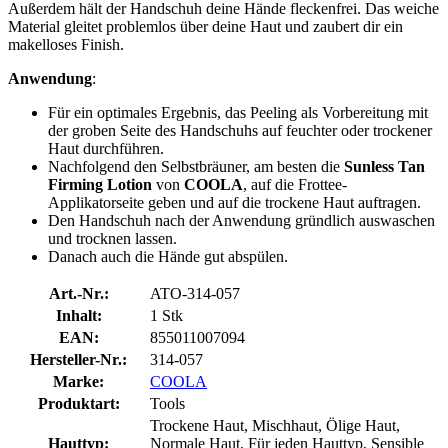
Außerdem hält der Handschuh deine Hände fleckenfrei. Das weiche
Material gleitet problemlos über deine Haut und zaubert dir ein
makelloses Finish.
Anwendung
:
Für ein optimales Ergebnis, das Peeling als Vorbereitung mit
der groben Seite des Handschuhs auf feuchter oder trockener
Haut durchführen.
Nachfolgend den Selbstbräuner, am besten die
Sunless Tan
Firming Lotion
von
COOLA
, auf die Frottee-
Applikatorseite geben und auf die trockene Haut auftragen.
Den Handschuh nach der Anwendung gründlich auswaschen
und trocknen lassen.
Danach auch die Hände gut abspülen.
Art.-Nr.:
ATO-314-057
Inhalt:
1 Stk
EAN:
855011007094
Hersteller-Nr.:
314-057
Marke:
COOLA
Produktart:
Tools
Trockene Haut, Mischhaut, Ölige Haut,
Hauttyp:
Normale Haut, Für jeden Hauttyp, Sensible