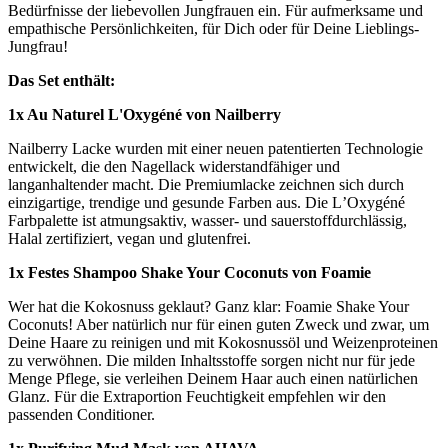
Bedürfnisse der liebevollen Jungfrauen ein. Für aufmerksame und
empathische Persönlichkeiten, für Dich oder für Deine Lieblings-
Jungfrau!
Das Set enthält:
1x Au Naturel L'Oxygéné von Nailberry
Nailberry Lacke wurden mit einer neuen patentierten Technologie
entwickelt, die den Nagellack widerstandfähiger und
langanhaltender macht. Die Premiumlacke zeichnen sich durch
einzigartige, trendige und gesunde Farben aus. Die LʼOxygéné
Farbpalette ist atmungsaktiv, wasser- und sauerstoffdurchlässig,
Halal zertifiziert, vegan und glutenfrei.
1x Festes Shampoo Shake Your Coconuts von Foamie
Wer hat die Kokosnuss geklaut? Ganz klar: Foamie Shake Your
Coconuts! Aber natürlich nur für einen guten Zweck und zwar, um
Deine Haare zu reinigen und mit Kokosnussöl und Weizenproteinen
zu verwöhnen. Die milden Inhaltsstoffe sorgen nicht nur für jede
Menge Pflege, sie verleihen Deinem Haar auch einen natürlichen
Glanz. Für die Extraportion Feuchtigkeit empfehlen wir den
passenden Conditioner.