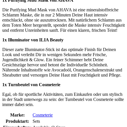
1x Purifying Mud Mask von AHAVA
Die Purifying Mud Mask von AHAVA ist eine mineralstoffreiche
Schlamm Maske, die in nur 2 Minuten Deine Haut intensiv
entschlackt, ohne sie auszutrocknen. Mit natürlichem Schlamm aus
dem Toten Meer hergestellt, spendet die Maske intensiv Feuchtigkeit
und entfernt Unreinheiten sanft. Für einen klaren, frischen Teint!
1x Illuminator von ILIA Beauty
Dieser zarte Illuminator-Stick ist das optimale Finish für Deinen
Look und verleiht Dir in wenigen Sekunden mehr Frische,
Jugendlichkeit & Glow. Ein feiner Schimmer hebt Deine
Gesichtszüge hervor und betont die Individuelle Schönheit.
Nährende Inhaltsstoffe wie Avocadoöl, Orangenschalenextrakt und
Sheabutter und versorgen Deine Haut mit Feuchtigkeit und Pflege.
1x Turnbeutel von Cosmeterie
Egal, ob für sportliche Aktivitäten, zum Einkaufen oder um stylisch
in der Stadt unterwegs zu sein: der Turnbeutel von Cosmeterie sollte
immer dabei sein.
Marke:
Cosmeterie
Produktart:
Sets