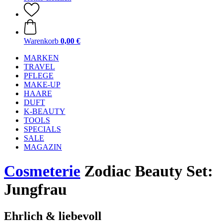
Warenkorb
0,00 €
MARKEN
TRAVEL
PFLEGE
MAKE-UP
HAARE
DUFT
K-BEAUTY
TOOLS
SPECIALS
SALE
MAGAZIN
Cosmeterie
Zodiac Beauty Set:
Jungfrau
Ehrlich & liebevoll