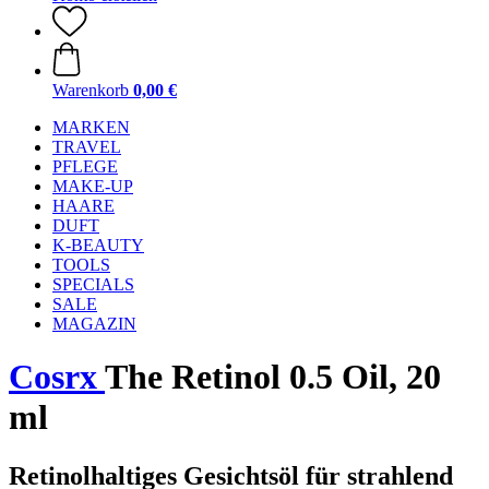
Warenkorb
0,00 €
MARKEN
TRAVEL
PFLEGE
MAKE-UP
HAARE
DUFT
K-BEAUTY
TOOLS
SPECIALS
SALE
MAGAZIN
Cosrx
The Retinol 0.5 Oil, 20
ml
Retinolhaltiges Gesichtsöl für strahlend