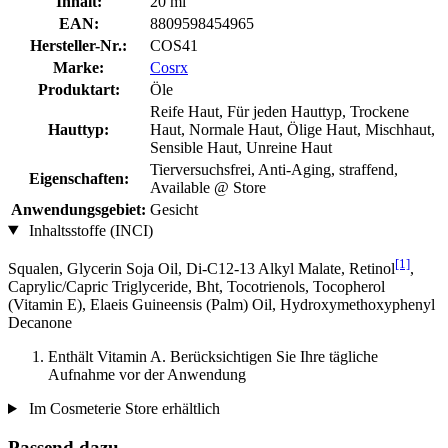
Inhalt:
20 ml
EAN:
8809598454965
Hersteller-Nr.:
COS41
Marke:
Cosrx
Produktart:
Öle
Reife Haut, Für jeden Hauttyp, Trockene
Hauttyp:
Haut, Normale Haut, Ölige Haut, Mischhaut,
Sensible Haut, Unreine Haut
Tierversuchsfrei, Anti-Aging, straffend,
Eigenschaften:
Available @ Store
Anwendungsgebiet:
Gesicht
Inhaltsstoffe (INCI)
[1]
Squalen, Glycerin Soja Oil, Di-C12-13 Alkyl Malate, Retinol
,
Caprylic/Capric Triglyceride, Bht, Tocotrienols, Tocopherol
(Vitamin E), Elaeis Guineensis (Palm) Oil, Hydroxymethoxyphenyl
Decanone
Enthält Vitamin A. Berücksichtigen Sie Ihre tägliche
Aufnahme vor der Anwendung
Im Cosmeterie Store erhältlich
Passend dazu